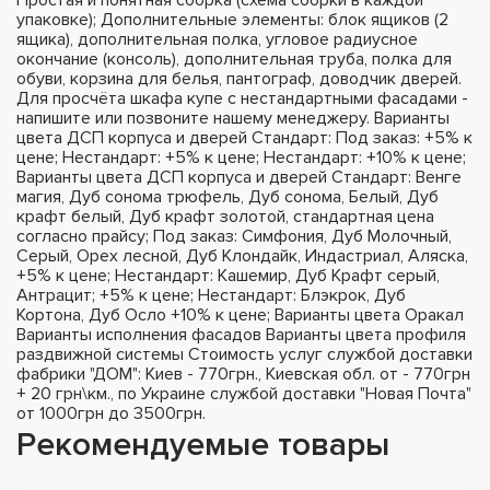
упаковке); Дополнительные элементы: блок ящиков (2
ящика), дополнительная полка, угловое радиусное
окончание (консоль), дополнительная труба, полка для
обуви, корзина для белья, пантограф, доводчик дверей.
Для просчёта шкафа купе с нестандартными фасадами -
напишите или позвоните нашему менеджеру. Варианты
цвета ДСП корпуса и дверей Стандарт: Под заказ: +5% к
цене; Нестандарт: +5% к цене; Нестандарт: +10% к цене;
Варианты цвета ДСП корпуса и дверей Стандарт: Венге
магия, Дуб сонома трюфель, Дуб сонома, Белый, Дуб
крафт белый, Дуб крафт золотой, стандартная цена
согласно прайсу; Под заказ: Симфония, Дуб Молочный,
Серый, Орех лесной, Дуб Клондайк, Индастриал, Аляска,
+5% к цене; Нестандарт: Кашемир, Дуб Крафт серый,
Антрацит; +5% к цене; Нестандарт: Блэкрок, Дуб
Кортона, Дуб Осло +10% к цене; Варианты цвета Оракал
Варианты исполнения фасадов Варианты цвета профиля
раздвижной системы Стоимость услуг службой доставки
фабрики "ДОМ": Киев - 770грн., Киевская обл. от - 770грн
+ 20 грн\км., по Украине службой доставки "Новая Почта"
от 1000грн до 3500грн.
Рекомендуемые товары