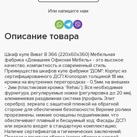
Или напишите нам:
Описание товара
Шкаф купе Виват В 366 (220х60х360) Мебельная
фабрика «Домашняя Офисная Мебель» - это высокое
качество, компактность и современный стиль.
Преимущества шкафов купе фабрики "ДОМ": Корпус из
сертифицированного ДСП Kronospan толщиной 18 мм,
кромка на внутренних перегородках - 0,5мм, на внешних
- 2мм (пластиковая кромка “Rehau”); Вся необходимая
фурнитура, регулируемые ножки (регулировка до 20 мм),
алюминиевая раздвижная система (профиль Элит
серебро), зеркала с защитной пленкой на обратной
стороне для обеспечения безопасности; Верхние ролики
прорезинены, нижние оснащены подшипниками, что
обеспечивает плавный и бесшумный ход; Фасады ДСП
или зеркало входят в стандартную комплектацию;
Наличие сертификатов и гигиенических заключений;
Простая и понятная сборка (схема сборки в каждой