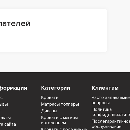
пателей
формация
Категории
Клиентам
ас
Кровати
Часто задаваемы
вопросы
ывы
Матрасы топперы
Политика
г
Диваны
конфиденциально
такты
Кровати с мягким
Послегарантийно
изголовьем
та сайта
обслуживание
Кровати с подъемным