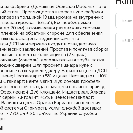
Нап
ьная фабрика «Домашняя Офисная Мебель» - это
ный стиль. Преимущества шкафов купе фабрики
ronospan толщиной 18 мм, кромка на внутренних
стиковая кромка “Rehau”); Вся необходимая
а до 20 мм), алюминиевая раздвижная система
 пленкой на обратной стороне для обеспечения
 нижние оснащены подшипниками, что
сады ДСП или зеркало входят в стандартную
енических заключений; Простая и понятная сборка
ельные элементы: блок ящиков (2 ящика),
ончание (консоль), дополнительная труба, полка
оводчик дверей. Для просчёта шкафа купе с
озвоните нашему менеджеру. Варианты цвета ДСП
к цене; Нестандарт: +5% к цене; Нестандарт: +10%
й Стандарт: Венге магия, Дуб сонома трюфель,
афт золотой, стандартная цена согласно прайсу;
Орех лесной, Дуб Клондайк, Индастриал, Аляска,
 серый, Антрацит; +5% к цене; Нестандарт:
; Варианты цвета Оракал Варианты исполнения
й системы Стоимость услуг службой доставки
 от - 770грн + 20 грн\км., по Украине службой
рн.
ы