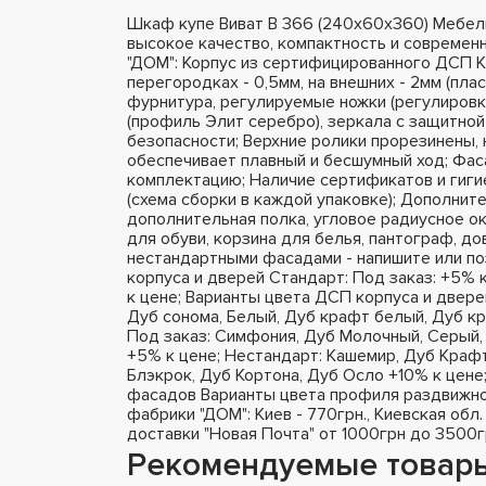
Шкаф купе Виват В 366 (240х60х360) Мебел
высокое качество, компактность и современ
"ДОМ": Корпус из сертифицированного ДСП K
перегородках - 0,5мм, на внешних - 2мм (пла
фурнитура, регулируемые ножки (регулировк
(профиль Элит серебро), зеркала с защитной
безопасности; Верхние ролики прорезинены,
обеспечивает плавный и бесшумный ход; Фа
комплектацию; Наличие сертификатов и гиги
(схема сборки в каждой упаковке); Дополнит
дополнительная полка, угловое радиусное ок
для обуви, корзина для белья, пантограф, д
нестандартными фасадами - напишите или п
корпуса и дверей Стандарт: Под заказ: +5% 
к цене; Варианты цвета ДСП корпуса и двере
Дуб сонома, Белый, Дуб крафт белый, Дуб кр
Под заказ: Симфония, Дуб Молочный, Серый, 
+5% к цене; Нестандарт: Кашемир, Дуб Крафт
Блэкрок, Дуб Кортона, Дуб Осло +10% к цене
фасадов Варианты цвета профиля раздвижно
фабрики "ДОМ": Киев - 770грн., Киевская обл.
доставки "Новая Почта" от 1000грн до 3500г
Рекомендуемые товар