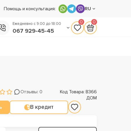
Помощь и консультация:
RU
0
0
Ежедневно с 9:00 до 18:00
067 929-45-45
050 133-45-45
093 170-75-45
Отзывы: 0
Код Товара: В366
ДОМ
ь
В кредит