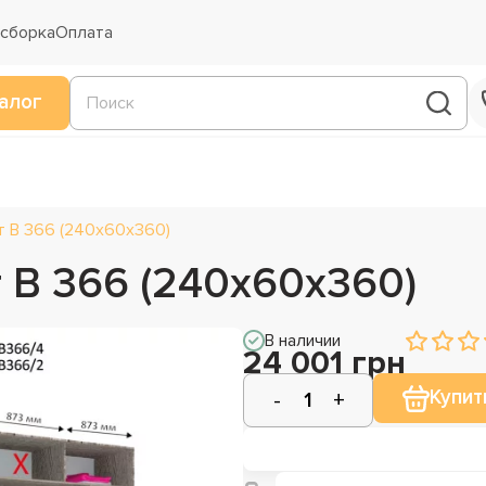
 сборка
Оплата
алог
т В 366 (240х60х360)
 В 366 (240х60х360)
В наличии
24 001 грн
Купит