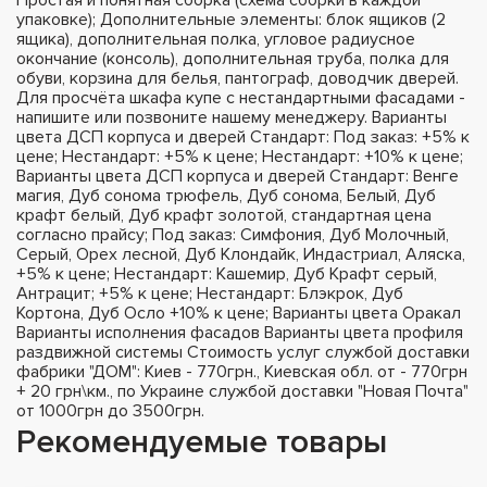
упаковке); Дополнительные элементы: блок ящиков (2
ящика), дополнительная полка, угловое радиусное
окончание (консоль), дополнительная труба, полка для
обуви, корзина для белья, пантограф, доводчик дверей.
Для просчёта шкафа купе с нестандартными фасадами -
напишите или позвоните нашему менеджеру. Варианты
цвета ДСП корпуса и дверей Стандарт: Под заказ: +5% к
цене; Нестандарт: +5% к цене; Нестандарт: +10% к цене;
Варианты цвета ДСП корпуса и дверей Стандарт: Венге
магия, Дуб сонома трюфель, Дуб сонома, Белый, Дуб
крафт белый, Дуб крафт золотой, стандартная цена
согласно прайсу; Под заказ: Симфония, Дуб Молочный,
Серый, Орех лесной, Дуб Клондайк, Индастриал, Аляска,
+5% к цене; Нестандарт: Кашемир, Дуб Крафт серый,
Антрацит; +5% к цене; Нестандарт: Блэкрок, Дуб
Кортона, Дуб Осло +10% к цене; Варианты цвета Оракал
Варианты исполнения фасадов Варианты цвета профиля
раздвижной системы Стоимость услуг службой доставки
фабрики "ДОМ": Киев - 770грн., Киевская обл. от - 770грн
+ 20 грн\км., по Украине службой доставки "Новая Почта"
от 1000грн до 3500грн.
Рекомендуемые товары