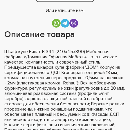
Или напишите нам:
Описание товара
Шкаф купе Виват В 394 (240х45х390) Мебельная
фабрика «Домашняя Офисная Мебель» - это высокое
качество, компактность и современный стиль.
Преимущества шкафов купе фабрики "ДОМ": Корпус из
сертифицированного ДСП Kronospan толщиной 18 мм,
кромка на внутренних перегородках - 0,5мм, на внешних
- 2мм (пластиковая кромка “Rehau”); Вся необходимая
фурнитура, регулируемые ножки (регулировка до 20 мм),
алюминиевая раздвижная система (профиль Элит
серебро), зеркала с защитной пленкой на обратной
стороне для обеспечения безопасности; Верхние ролики
прорезинены, нижние оснащены подшипниками, что
обеспечивает плавный и бесшумный ход; Фасады ДСП
или зеркало входят в стандартную комплектацию;
Наличие сертификатов и гигиенических заключений;
Простая и понятная сборка (схема сборки в каждой