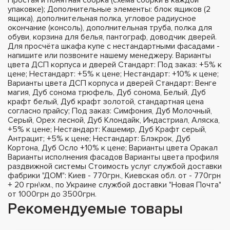
упаковке); Дополнительные элементы: блок ящиков (2
ящика), дополнительная полка, угловое радиусное
окончание (консоль), дополнительная труба, полка для
обуви, корзина для белья, пантограф, доводчик дверей.
Для просчёта шкафа купе с нестандартными фасадами -
напишите или позвоните нашему менеджеру. Варианты
цвета ДСП корпуса и дверей Стандарт: Под заказ: +5% к
цене; Нестандарт: +5% к цене; Нестандарт: +10% к цене;
Варианты цвета ДСП корпуса и дверей Стандарт: Венге
магия, Дуб сонома трюфель, Дуб сонома, Белый, Дуб
крафт белый, Дуб крафт золотой, стандартная цена
согласно прайсу; Под заказ: Симфония, Дуб Молочный,
Серый, Орех лесной, Дуб Клондайк, Индастриал, Аляска,
+5% к цене; Нестандарт: Кашемир, Дуб Крафт серый,
Антрацит; +5% к цене; Нестандарт: Блэкрок, Дуб
Кортона, Дуб Осло +10% к цене; Варианты цвета Оракал
Варианты исполнения фасадов Варианты цвета профиля
раздвижной системы Стоимость услуг службой доставки
фабрики "ДОМ": Киев - 770грн., Киевская обл. от - 770грн
+ 20 грн\км., по Украине службой доставки "Новая Почта"
от 1000грн до 3500грн.
Рекомендуемые товары