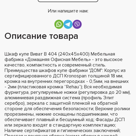
Или напишите нам:
Описание товара
Шкаф купе Виват В 404 (240х45х400) Мебельная
фабрика «Домашняя Офисная Мебель» - это высокое
качество, компактность и современный стиль.
Преимущества шкафов купе фабрики "ДОМ": Корпус из
сертифицированного ДСП Kronospan толщиной 18 мм,
кромка на внутренних перегородках - 0,5мм, на внешних
- 2мм (пластиковая кромка “Rehau”); Вся необходимая
фурнитура, регулируемые ножки (регулировка до 20 мм),
алюминиевая раздвижная система (профиль Элит
серебро), зеркала с защитной пленкой на обратной
стороне для обеспечения безопасности; Верхние ролики
прорезинены, нижние оснащены подшипниками, что
обеспечивает плавный и бесшумный ход; Фасады ДСП
или зеркало входят в стандартную комплектацию;
Наличие сертификатов и гигиенических заключений;
Простая и понятная сборка (схема сборки в каждой