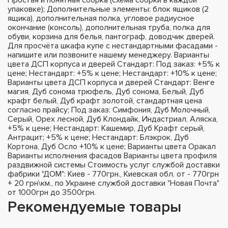
упаковке); Дополнительные элементы: блок ящиков (2
ящика), дополнительная полка, угловое радиусное
окончание (консоль), дополнительная труба, полка для
обуви, корзина для белья, пантограф, доводчик дверей.
Для просчёта шкафа купе с нестандартными фасадами -
напишите или позвоните нашему менеджеру. Варианты
цвета ДСП корпуса и дверей Стандарт: Под заказ: +5% к
цене; Нестандарт: +5% к цене; Нестандарт: +10% к цене;
Варианты цвета ДСП корпуса и дверей Стандарт: Венге
магия, Дуб сонома трюфель, Дуб сонома, Белый, Дуб
крафт белый, Дуб крафт золотой, стандартная цена
согласно прайсу; Под заказ: Симфония, Дуб Молочный,
Серый, Орех лесной, Дуб Клондайк, Индастриал, Аляска,
+5% к цене; Нестандарт: Кашемир, Дуб Крафт серый,
Антрацит; +5% к цене; Нестандарт: Блэкрок, Дуб
Кортона, Дуб Осло +10% к цене; Варианты цвета Оракал
Варианты исполнения фасадов Варианты цвета профиля
раздвижной системы Стоимость услуг службой доставки
фабрики "ДОМ": Киев - 770грн., Киевская обл. от - 770грн
+ 20 грн\км., по Украине службой доставки "Новая Почта"
от 1000грн до 3500грн.
Рекомендуемые товары