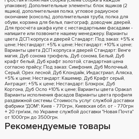
упаковке); Дополнительные элементы: блок ящиков (2
ящика), дополнительная полка, угловое радиусное
окончание (консоль), дополнительная труба, полка для
обуви, корзина для белья, пантограф, доводчик дверей.
Для просчёта шкафа купе с нестандартными фасадами -
напишите или позвоните нашему менеджеру. Варианты
цвета ДСП корпуса и дверей Стандарт: Под заказ: +5% к
цене; Нестандарт: +5% к цене; Нестандарт: +10% к цене;
Варианты цвета ДСП корпуса и дверей Стандарт: Венге
магия, Дуб сонома трюфель, Дуб сонома, Белый, Дуб
крафт белый, Дуб крафт золотой, стандартная цена
согласно прайсу; Под заказ: Симфония, Дуб Молочный,
Серый, Орех лесной, Дуб Клондайк, Индастриал, Аляска,
+5% к цене; Нестандарт: Кашемир, Дуб Крафт серый,
Антрацит; +5% к цене; Нестандарт: Блэкрок, Дуб
Кортона, Дуб Осло +10% к цене; Варианты цвета Оракал
Варианты исполнения фасадов Варианты цвета профиля
раздвижной системы Стоимость услуг службой доставки
фабрики "ДОМ": Киев - 770грн., Киевская обл. от - 770грн
+ 20 грн\км., по Украине службой доставки "Новая Почта"
от 1000грн до 3500грн.
Рекомендуемые товары