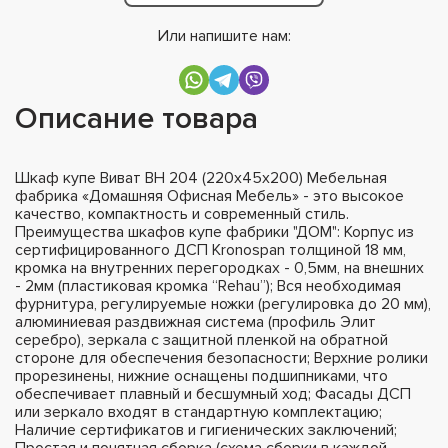
Или напишите нам:
Описание товара
Шкаф купе Виват ВН 204 (220х45х200) Мебельная
фабрика «Домашняя Офисная Мебель» - это высокое
качество, компактность и современный стиль.
Преимущества шкафов купе фабрики "ДОМ": Корпус из
сертифицированного ДСП Kronospan толщиной 18 мм,
кромка на внутренних перегородках - 0,5мм, на внешних
- 2мм (пластиковая кромка “Rehau”); Вся необходимая
фурнитура, регулируемые ножки (регулировка до 20 мм),
алюминиевая раздвижная система (профиль Элит
серебро), зеркала с защитной пленкой на обратной
стороне для обеспечения безопасности; Верхние ролики
прорезинены, нижние оснащены подшипниками, что
обеспечивает плавный и бесшумный ход; Фасады ДСП
или зеркало входят в стандартную комплектацию;
Наличие сертификатов и гигиенических заключений;
Простая и понятная сборка (схема сборки в каждой