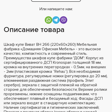
Или напишите нам:
Описание товара
Шкаф купе Виват ВН 266 (220х60х260) Мебельная
фабрика «Домашняя Офисная Мебель» - это высокое
качество, компактность и современный стиль.
Преимущества шкафов купе фабрики "ДОМ": Корпус из
сертифицированного ДСП Kronospan толщиной 18 мм,
кромка на внутренних перегородках - 0,5мм, на внешних
- 2мм (пластиковая кромка “Rehau”); Вся необходимая
фурнитура, регулируемые ножки (регулировка до 20 мм),
алюминиевая раздвижная система (профиль Элит
серебро), зеркала с защитной пленкой на обратной
стороне для обеспечения безопасности; Верхние ролики
прорезинены, нижние оснащены подшипниками, что
обеспечивает плавный и бесшумный ход; Фасады ДСП
или зеркало входят в стандартную комплектацию;
Наличие сертификатов и гигиенических заключений;
Простая и понятная сборка (схема сборки в каждой