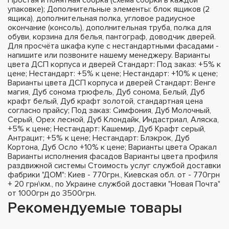
упаковке); Дополнительные элементы: блок ящиков (2
ящика), дополнительная полка, угловое радиусное
окончание (консоль), дополнительная труба, полка для
обуви, корзина для белья, пантограф, доводчик дверей.
Для просчёта шкафа купе с нестандартными фасадами -
напишите или позвоните нашему менеджеру. Варианты
цвета ДСП корпуса и дверей Стандарт: Под заказ: +5% к
цене; Нестандарт: +5% к цене; Нестандарт: +10% к цене;
Варианты цвета ДСП корпуса и дверей Стандарт: Венге
магия, Дуб сонома трюфель, Дуб сонома, Белый, Дуб
крафт белый, Дуб крафт золотой, стандартная цена
согласно прайсу; Под заказ: Симфония, Дуб Молочный,
Серый, Орех лесной, Дуб Клондайк, Индастриал, Аляска,
+5% к цене; Нестандарт: Кашемир, Дуб Крафт серый,
Антрацит; +5% к цене; Нестандарт: Блэкрок, Дуб
Кортона, Дуб Осло +10% к цене; Варианты цвета Оракал
Варианты исполнения фасадов Варианты цвета профиля
раздвижной системы Стоимость услуг службой доставки
фабрики "ДОМ": Киев - 770грн., Киевская обл. от - 770грн
+ 20 грн\км., по Украине службой доставки "Новая Почта"
от 1000грн до 3500грн.
Рекомендуемые товары