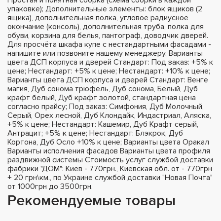
упаковке); Дополнительные элементы: блок ящиков (2
ящика), дополнительная полка, угловое радиусное
окончание (консоль), дополнительная труба, полка для
обуви, корзина для белья, пантограф, доводчик дверей.
Для просчёта шкафа купе с нестандартными фасадами -
напишите или позвоните нашему менеджеру. Варианты
цвета ДСП корпуса и дверей Стандарт: Под заказ: +5% к
цене; Нестандарт: +5% к цене; Нестандарт: +10% к цене;
Варианты цвета ДСП корпуса и дверей Стандарт: Венге
магия, Дуб сонома трюфель, Дуб сонома, Белый, Дуб
крафт белый, Дуб крафт золотой, стандартная цена
согласно прайсу; Под заказ: Симфония, Дуб Молочный,
Серый, Орех лесной, Дуб Клондайк, Индастриал, Аляска,
+5% к цене; Нестандарт: Кашемир, Дуб Крафт серый,
Антрацит; +5% к цене; Нестандарт: Блэкрок, Дуб
Кортона, Дуб Осло +10% к цене; Варианты цвета Оракал
Варианты исполнения фасадов Варианты цвета профиля
раздвижной системы Стоимость услуг службой доставки
фабрики "ДОМ": Киев - 770грн., Киевская обл. от - 770грн
+ 20 грн\км., по Украине службой доставки "Новая Почта"
от 1000грн до 3500грн.
Рекомендуемые товары