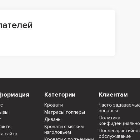
пателей
формация
Категории
Клиентам
ас
Кровати
Часто задаваемы
вопросы
ывы
Матрасы топперы
Политика
г
Диваны
конфиденциально
такты
Кровати с мягким
Послегарантийно
изголовьем
та сайта
обслуживание
Кровати с подъемным