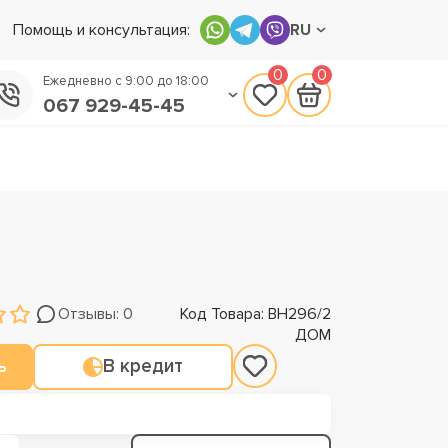
Помощь и консультация:
RU
0
0
Ежедневно с 9:00 до 18:00
067 929-45-45
050 133-45-45
093 170-75-45
Отзывы: 0
Код Товара: ВН296/2
ДОМ
ь
В кредит