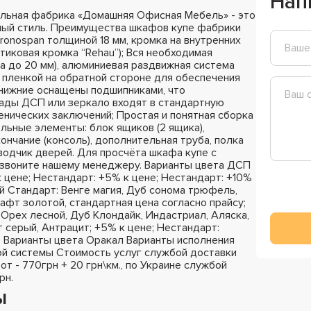
Нап
льная фабрика «Домашняя Офисная Мебель» - это
ный стиль. Преимущества шкафов купе фабрики
ronospan толщиной 18 мм, кромка на внутренних
стиковая кромка “Rehau”); Вся необходимая
а до 20 мм), алюминиевая раздвижная система
 пленкой на обратной стороне для обеспечения
 нижние оснащены подшипниками, что
сады ДСП или зеркало входят в стандартную
енических заключений; Простая и понятная сборка
ельные элементы: блок ящиков (2 ящика),
ончание (консоль), дополнительная труба, полка
оводчик дверей. Для просчёта шкафа купе с
озвоните нашему менеджеру. Варианты цвета ДСП
к цене; Нестандарт: +5% к цене; Нестандарт: +10%
й Стандарт: Венге магия, Дуб сонома трюфель,
афт золотой, стандартная цена согласно прайсу;
Орех лесной, Дуб Клондайк, Индастриал, Аляска,
 серый, Антрацит; +5% к цене; Нестандарт:
; Варианты цвета Оракал Варианты исполнения
й системы Стоимость услуг службой доставки
 от - 770грн + 20 грн\км., по Украине службой
рн.
ы