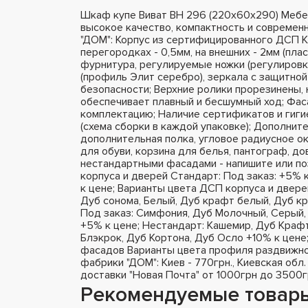
Шкаф купе Виват ВН 296 (220х60х290) Мебе
высокое качество, компактность и современ
"ДОМ": Корпус из сертифицированного ДСП K
перегородках - 0,5мм, на внешних - 2мм (пла
фурнитура, регулируемые ножки (регулировк
(профиль Элит серебро), зеркала с защитной
безопасности; Верхние ролики прорезинены,
обеспечивает плавный и бесшумный ход; Фа
комплектацию; Наличие сертификатов и гиги
(схема сборки в каждой упаковке); Дополнит
дополнительная полка, угловое радиусное ок
для обуви, корзина для белья, пантограф, д
нестандартными фасадами - напишите или п
корпуса и дверей Стандарт: Под заказ: +5% 
к цене; Варианты цвета ДСП корпуса и двере
Дуб сонома, Белый, Дуб крафт белый, Дуб кр
Под заказ: Симфония, Дуб Молочный, Серый, 
+5% к цене; Нестандарт: Кашемир, Дуб Крафт
Блэкрок, Дуб Кортона, Дуб Осло +10% к цене
фасадов Варианты цвета профиля раздвижно
фабрики "ДОМ": Киев - 770грн., Киевская обл.
доставки "Новая Почта" от 1000грн до 3500г
Рекомендуемые товар