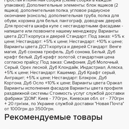
упаковке); Дополнительные элементы: блок ящиков (2
ящика), дополнительная полка, угловое радиусное
окончание (консоль), дополнительная труба, полка для
обуви, корзина для белья, пантограф, доводчик дверей.
Для просчёта шкафа купе с нестандартными фасадами -
напишите или позвоните нашему менеджеру. Варианты
цвета ДСП корпуса и дверей Стандарт: Под заказ: +5% к
цене; Нестандарт: +5% к цене; Нестандарт: +10% к цене;
Варианты цвета ДСП корпуса и дверей Стандарт: Венге
магия, Дуб сонома трюфель, Дуб сонома, Белый, Дуб
крафт белый, Дуб крафт золотой, стандартная цена
согласно прайсу; Под заказ: Симфония, Дуб Молочный,
Серый, Орех лесной, Дуб Клондайк, Индастриал, Аляска,
+5% к цене; Нестандарт: Кашемир, Дуб Крафт серый,
Антрацит; +5% к цене; Нестандарт: Блэкрок, Дуб
Кортона, Дуб Осло +10% к цене; Варианты цвета Оракал
Варианты исполнения фасадов Варианты цвета профиля
раздвижной системы Стоимость услуг службой доставки
фабрики "ДОМ": Киев - 770грн., Киевская обл. от - 770грн
+ 20 грн\км., по Украине службой доставки "Новая Почта"
от 1000грн до 3500грн.
Рекомендуемые товары