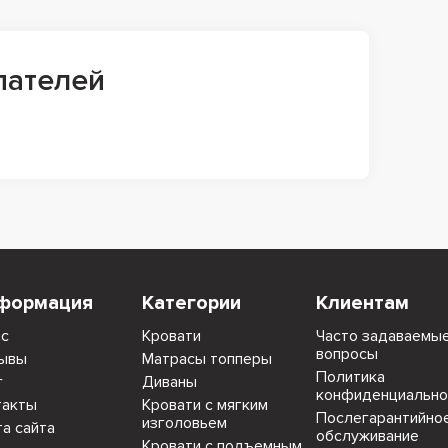
пателей
формация
Категории
Клиентам
ас
Кровати
Часто задаваемы
вопросы
ывы
Матрасы топперы
Политика
г
Диваны
конфиденциально
такты
Кровати с мягким
Послегарантийно
изголовьем
та сайта
обслуживание
Кровати с подъемным