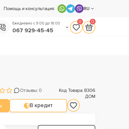
Помощь и консультация:
RU
0
0
Ежедневно с 9:00 до 18:00
067 929-45-45
050 133-45-45
093 170-75-45
Отзывы: 0
Код Товара: В306
ДОМ
ь
В кредит