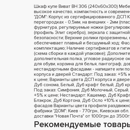
Шкаф купе Виват ВН 306 (240х60х300) Мебе
высокое качество, компактность и современ
"ДОМ": Корпус из сертифицированного ДСП K
перегородках - 0,5мм, на внешних - 2мм (пла
фурнитура, регулируемые ножки (регулировк
(профиль Элит серебро), зеркала с защитной
безопасности; Верхние ролики прорезинены,
обеспечивает плавный и бесшумный ход; Фа
комплектацию; Наличие сертификатов и гиги
(схема сборки в каждой упаковке); Дополнит
дополнительная полка, угловое радиусное ок
для обуви, корзина для белья, пантограф, д
нестандартными фасадами - напишите или п
корпуса и дверей Стандарт: Под заказ: +5% 
к цене; Варианты цвета ДСП корпуса и двере
Дуб сонома, Белый, Дуб крафт белый, Дуб кр
Под заказ: Симфония, Дуб Молочный, Серый, 
+5% к цене; Нестандарт: Кашемир, Дуб Крафт
Блэкрок, Дуб Кортона, Дуб Осло +10% к цене
фасадов Варианты цвета профиля раздвижно
фабрики "ДОМ": Киев - 770грн., Киевская обл.
доставки "Новая Почта" от 1000грн до 3500г
Рекомендуемые товар