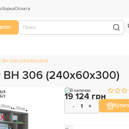
 сборка
Оплата
алог
т ВН 306 (240х60х300)
 ВН 306 (240х60х300)
В наличии
19 124 грн
Купит