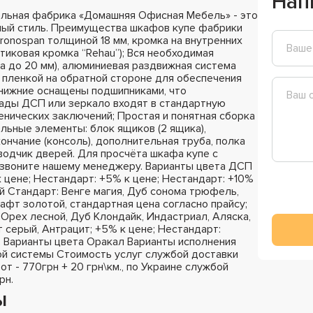
Нап
льная фабрика «Домашняя Офисная Мебель» - это
ный стиль. Преимущества шкафов купе фабрики
ronospan толщиной 18 мм, кромка на внутренних
стиковая кромка “Rehau”); Вся необходимая
а до 20 мм), алюминиевая раздвижная система
 пленкой на обратной стороне для обеспечения
 нижние оснащены подшипниками, что
сады ДСП или зеркало входят в стандартную
енических заключений; Простая и понятная сборка
ельные элементы: блок ящиков (2 ящика),
ончание (консоль), дополнительная труба, полка
оводчик дверей. Для просчёта шкафа купе с
озвоните нашему менеджеру. Варианты цвета ДСП
к цене; Нестандарт: +5% к цене; Нестандарт: +10%
й Стандарт: Венге магия, Дуб сонома трюфель,
афт золотой, стандартная цена согласно прайсу;
Орех лесной, Дуб Клондайк, Индастриал, Аляска,
 серый, Антрацит; +5% к цене; Нестандарт:
; Варианты цвета Оракал Варианты исполнения
й системы Стоимость услуг службой доставки
 от - 770грн + 20 грн\км., по Украине службой
рн.
ы