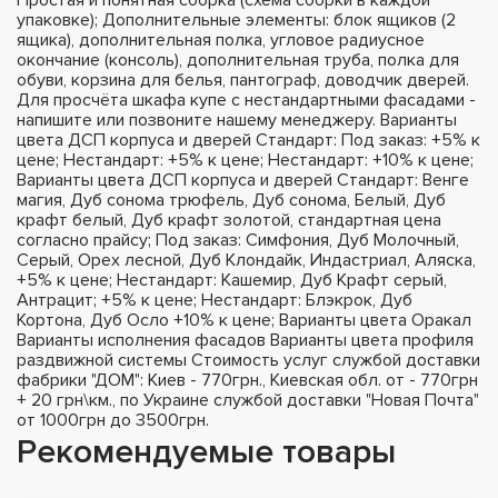
упаковке); Дополнительные элементы: блок ящиков (2
ящика), дополнительная полка, угловое радиусное
окончание (консоль), дополнительная труба, полка для
обуви, корзина для белья, пантограф, доводчик дверей.
Для просчёта шкафа купе с нестандартными фасадами -
напишите или позвоните нашему менеджеру. Варианты
цвета ДСП корпуса и дверей Стандарт: Под заказ: +5% к
цене; Нестандарт: +5% к цене; Нестандарт: +10% к цене;
Варианты цвета ДСП корпуса и дверей Стандарт: Венге
магия, Дуб сонома трюфель, Дуб сонома, Белый, Дуб
крафт белый, Дуб крафт золотой, стандартная цена
согласно прайсу; Под заказ: Симфония, Дуб Молочный,
Серый, Орех лесной, Дуб Клондайк, Индастриал, Аляска,
+5% к цене; Нестандарт: Кашемир, Дуб Крафт серый,
Антрацит; +5% к цене; Нестандарт: Блэкрок, Дуб
Кортона, Дуб Осло +10% к цене; Варианты цвета Оракал
Варианты исполнения фасадов Варианты цвета профиля
раздвижной системы Стоимость услуг службой доставки
фабрики "ДОМ": Киев - 770грн., Киевская обл. от - 770грн
+ 20 грн\км., по Украине службой доставки "Новая Почта"
от 1000грн до 3500грн.
Рекомендуемые товары