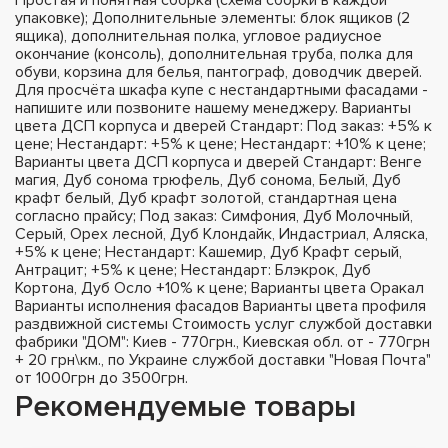
упаковке); Дополнительные элементы: блок ящиков (2
ящика), дополнительная полка, угловое радиусное
окончание (консоль), дополнительная труба, полка для
обуви, корзина для белья, пантограф, доводчик дверей.
Для просчёта шкафа купе с нестандартными фасадами -
напишите или позвоните нашему менеджеру. Варианты
цвета ДСП корпуса и дверей Стандарт: Под заказ: +5% к
цене; Нестандарт: +5% к цене; Нестандарт: +10% к цене;
Варианты цвета ДСП корпуса и дверей Стандарт: Венге
магия, Дуб сонома трюфель, Дуб сонома, Белый, Дуб
крафт белый, Дуб крафт золотой, стандартная цена
согласно прайсу; Под заказ: Симфония, Дуб Молочный,
Серый, Орех лесной, Дуб Клондайк, Индастриал, Аляска,
+5% к цене; Нестандарт: Кашемир, Дуб Крафт серый,
Антрацит; +5% к цене; Нестандарт: Блэкрок, Дуб
Кортона, Дуб Осло +10% к цене; Варианты цвета Оракал
Варианты исполнения фасадов Варианты цвета профиля
раздвижной системы Стоимость услуг службой доставки
фабрики "ДОМ": Киев - 770грн., Киевская обл. от - 770грн
+ 20 грн\км., по Украине службой доставки "Новая Почта"
от 1000грн до 3500грн.
Рекомендуемые товары