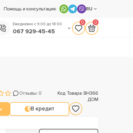
Помощь и консультация:
RU
0
0
Ежедневно с 9:00 до 18:00
067 929-45-45
050 133-45-45
093 170-75-45
Отзывы: 0
Код Товара: ВН366
ДОМ
ь
В кредит