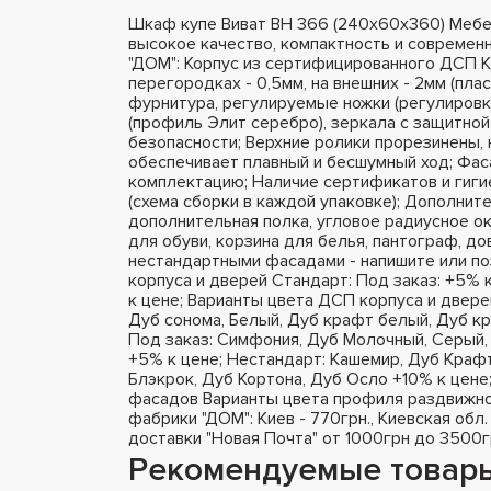
Шкаф купе Виват ВН 366 (240х60х360) Мебе
высокое качество, компактность и современ
"ДОМ": Корпус из сертифицированного ДСП K
перегородках - 0,5мм, на внешних - 2мм (пла
фурнитура, регулируемые ножки (регулировк
(профиль Элит серебро), зеркала с защитной
безопасности; Верхние ролики прорезинены,
обеспечивает плавный и бесшумный ход; Фа
комплектацию; Наличие сертификатов и гиги
(схема сборки в каждой упаковке); Дополнит
дополнительная полка, угловое радиусное ок
для обуви, корзина для белья, пантограф, д
нестандартными фасадами - напишите или п
корпуса и дверей Стандарт: Под заказ: +5% 
к цене; Варианты цвета ДСП корпуса и двере
Дуб сонома, Белый, Дуб крафт белый, Дуб кр
Под заказ: Симфония, Дуб Молочный, Серый, 
+5% к цене; Нестандарт: Кашемир, Дуб Крафт
Блэкрок, Дуб Кортона, Дуб Осло +10% к цене
фасадов Варианты цвета профиля раздвижно
фабрики "ДОМ": Киев - 770грн., Киевская обл.
доставки "Новая Почта" от 1000грн до 3500г
Рекомендуемые товар