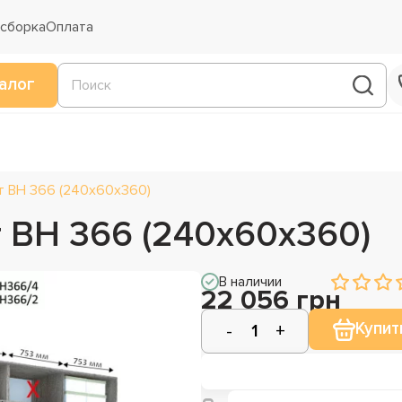
 сборка
Оплата
алог
т ВН 366 (240х60х360)
 ВН 366 (240х60х360)
В наличии
22 056 грн
Купит