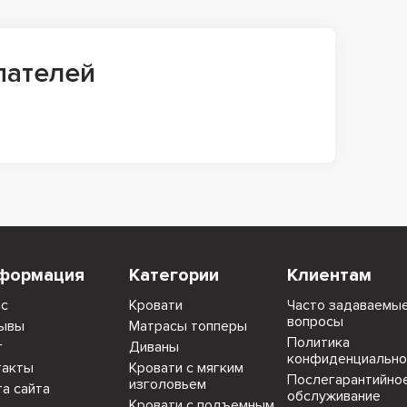
пателей
формация
Категории
Клиентам
ас
Кровати
Часто задаваемы
вопросы
ывы
Матрасы топперы
Политика
г
Диваны
конфиденциально
такты
Кровати с мягким
Послегарантийно
изголовьем
та сайта
обслуживание
Кровати с подъемным