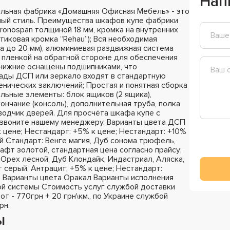
Нап
льная фабрика «Домашняя Офисная Мебель» - это
ный стиль. Преимущества шкафов купе фабрики
ronospan толщиной 18 мм, кромка на внутренних
стиковая кромка “Rehau”); Вся необходимая
а до 20 мм), алюминиевая раздвижная система
 пленкой на обратной стороне для обеспечения
 нижние оснащены подшипниками, что
сады ДСП или зеркало входят в стандартную
енических заключений; Простая и понятная сборка
ельные элементы: блок ящиков (2 ящика),
ончание (консоль), дополнительная труба, полка
оводчик дверей. Для просчёта шкафа купе с
озвоните нашему менеджеру. Варианты цвета ДСП
к цене; Нестандарт: +5% к цене; Нестандарт: +10%
й Стандарт: Венге магия, Дуб сонома трюфель,
афт золотой, стандартная цена согласно прайсу;
Орех лесной, Дуб Клондайк, Индастриал, Аляска,
 серый, Антрацит; +5% к цене; Нестандарт:
; Варианты цвета Оракал Варианты исполнения
й системы Стоимость услуг службой доставки
 от - 770грн + 20 грн\км., по Украине службой
рн.
ы