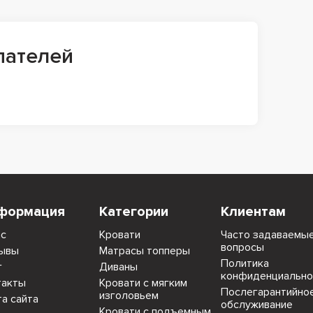
пателей
формация
Категории
Клиентам
ас
Кровати
Часто задаваемы
вопросы
ывы
Матрасы топперы
Политика
г
Диваны
конфиденциально
такты
Кровати с мягким
Послегарантийно
изголовьем
та сайта
обслуживание
Кровати с подъемным