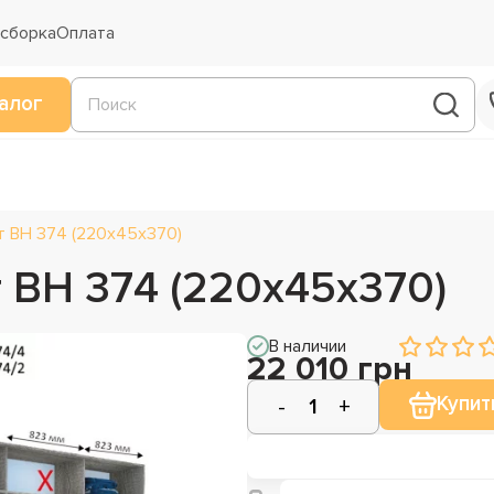
 сборка
Оплата
алог
т ВН 374 (220х45х370)
 ВН 374 (220х45х370)
В наличии
22 010 грн
Купит