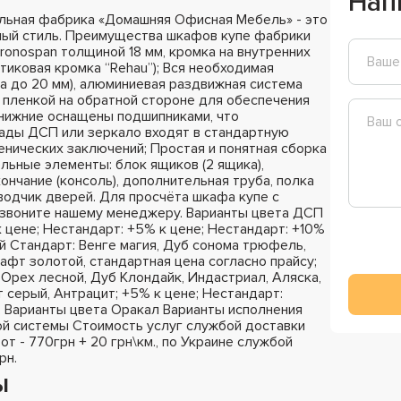
Нап
льная фабрика «Домашняя Офисная Мебель» - это
ный стиль. Преимущества шкафов купе фабрики
ronospan толщиной 18 мм, кромка на внутренних
стиковая кромка “Rehau”); Вся необходимая
а до 20 мм), алюминиевая раздвижная система
 пленкой на обратной стороне для обеспечения
 нижние оснащены подшипниками, что
сады ДСП или зеркало входят в стандартную
енических заключений; Простая и понятная сборка
ельные элементы: блок ящиков (2 ящика),
ончание (консоль), дополнительная труба, полка
оводчик дверей. Для просчёта шкафа купе с
озвоните нашему менеджеру. Варианты цвета ДСП
к цене; Нестандарт: +5% к цене; Нестандарт: +10%
й Стандарт: Венге магия, Дуб сонома трюфель,
афт золотой, стандартная цена согласно прайсу;
Орех лесной, Дуб Клондайк, Индастриал, Аляска,
 серый, Антрацит; +5% к цене; Нестандарт:
; Варианты цвета Оракал Варианты исполнения
й системы Стоимость услуг службой доставки
 от - 770грн + 20 грн\км., по Украине службой
рн.
ы