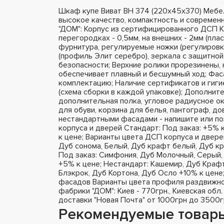
Шкаф купе Виват ВН 374 (220х45х370) Мебе
высокое качество, компактность и современ
"ДОМ": Корпус из сертифицированного ДСП K
перегородках - 0,5мм, на внешних - 2мм (пла
фурнитура, регулируемые ножки (регулировк
(профиль Элит серебро), зеркала с защитной
безопасности; Верхние ролики прорезинены,
обеспечивает плавный и бесшумный ход; Фа
комплектацию; Наличие сертификатов и гиги
(схема сборки в каждой упаковке); Дополнит
дополнительная полка, угловое радиусное ок
для обуви, корзина для белья, пантограф, д
нестандартными фасадами - напишите или п
корпуса и дверей Стандарт: Под заказ: +5% 
к цене; Варианты цвета ДСП корпуса и двере
Дуб сонома, Белый, Дуб крафт белый, Дуб кр
Под заказ: Симфония, Дуб Молочный, Серый, 
+5% к цене; Нестандарт: Кашемир, Дуб Крафт
Блэкрок, Дуб Кортона, Дуб Осло +10% к цене
фасадов Варианты цвета профиля раздвижно
фабрики "ДОМ": Киев - 770грн., Киевская обл.
доставки "Новая Почта" от 1000грн до 3500г
Рекомендуемые товар