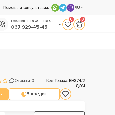
Помощь и консультация:
RU
0
0
Ежедневно с 9:00 до 18:00
067 929-45-45
050 133-45-45
093 170-75-45
Отзывы: 0
Код Товара: ВН374/2
ДОМ
ь
В кредит