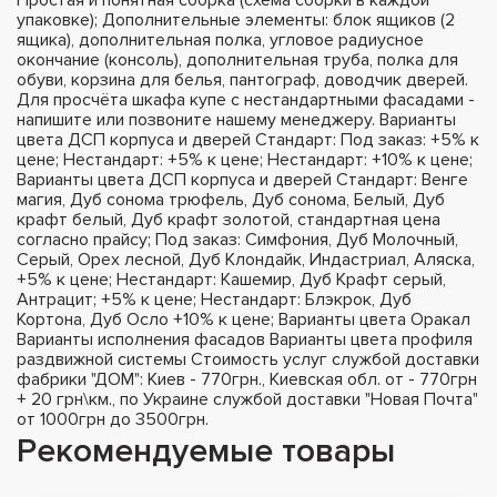
упаковке); Дополнительные элементы: блок ящиков (2
ящика), дополнительная полка, угловое радиусное
окончание (консоль), дополнительная труба, полка для
обуви, корзина для белья, пантограф, доводчик дверей.
Для просчёта шкафа купе с нестандартными фасадами -
напишите или позвоните нашему менеджеру. Варианты
цвета ДСП корпуса и дверей Стандарт: Под заказ: +5% к
цене; Нестандарт: +5% к цене; Нестандарт: +10% к цене;
Варианты цвета ДСП корпуса и дверей Стандарт: Венге
магия, Дуб сонома трюфель, Дуб сонома, Белый, Дуб
крафт белый, Дуб крафт золотой, стандартная цена
согласно прайсу; Под заказ: Симфония, Дуб Молочный,
Серый, Орех лесной, Дуб Клондайк, Индастриал, Аляска,
+5% к цене; Нестандарт: Кашемир, Дуб Крафт серый,
Антрацит; +5% к цене; Нестандарт: Блэкрок, Дуб
Кортона, Дуб Осло +10% к цене; Варианты цвета Оракал
Варианты исполнения фасадов Варианты цвета профиля
раздвижной системы Стоимость услуг службой доставки
фабрики "ДОМ": Киев - 770грн., Киевская обл. от - 770грн
+ 20 грн\км., по Украине службой доставки "Новая Почта"
от 1000грн до 3500грн.
Рекомендуемые товары