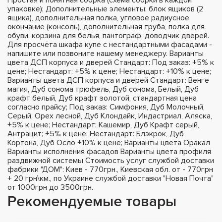
упаковке); Дополнительные элементы: блок ящиков (2
ящика), дополнительная полка, угловое радиусное
окончание (консоль), дополнительная труба, полка для
обуви, корзина для белья, пантограф, доводчик дверей.
Для просчёта шкафа купе с нестандартными фасадами -
напишите или позвоните нашему менеджеру. Варианты
цвета ДСП корпуса и дверей Стандарт: Под заказ: +5% к
цене; Нестандарт: +5% к цене; Нестандарт: +10% к цене;
Варианты цвета ДСП корпуса и дверей Стандарт: Венге
магия, Дуб сонома трюфель, Дуб сонома, Белый, Дуб
крафт белый, Дуб крафт золотой, стандартная цена
согласно прайсу; Под заказ: Симфония, Дуб Молочный,
Серый, Орех лесной, Дуб Клондайк, Индастриал, Аляска,
+5% к цене; Нестандарт: Кашемир, Дуб Крафт серый,
Антрацит; +5% к цене; Нестандарт: Блэкрок, Дуб
Кортона, Дуб Осло +10% к цене; Варианты цвета Оракал
Варианты исполнения фасадов Варианты цвета профиля
раздвижной системы Стоимость услуг службой доставки
фабрики "ДОМ": Киев - 770грн., Киевская обл. от - 770грн
+ 20 грн\км., по Украине службой доставки "Новая Почта"
от 1000грн до 3500грн.
Рекомендуемые товары