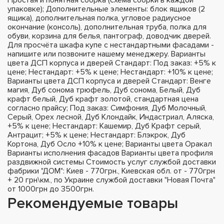
упаковке); Дополнительные элементы: блок ящиков (2
ящика), дополнительная полка, угловое радиусное
окончание (консоль), дополнительная труба, полка для
обуви, корзина для белья, пантограф, доводчик дверей.
Для просчёта шкафа купе с нестандартными фасадами -
напишите или позвоните нашему менеджеру. Варианты
цвета ДСП корпуса и дверей Стандарт: Под заказ: +5% к
цене; Нестандарт: +5% к цене; Нестандарт: +10% к цене;
Варианты цвета ДСП корпуса и дверей Стандарт: Венге
магия, Дуб сонома трюфель, Дуб сонома, Белый, Дуб
крафт белый, Дуб крафт золотой, стандартная цена
согласно прайсу; Под заказ: Симфония, Дуб Молочный,
Серый, Орех лесной, Дуб Клондайк, Индастриал, Аляска,
+5% к цене; Нестандарт: Кашемир, Дуб Крафт серый,
Антрацит; +5% к цене; Нестандарт: Блэкрок, Дуб
Кортона, Дуб Осло +10% к цене; Варианты цвета Оракал
Варианты исполнения фасадов Варианты цвета профиля
раздвижной системы Стоимость услуг службой доставки
фабрики "ДОМ": Киев - 770грн., Киевская обл. от - 770грн
+ 20 грн\км., по Украине службой доставки "Новая Почта"
от 1000грн до 3500грн.
Рекомендуемые товары