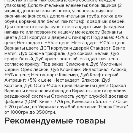
упаковке); Дополнительные элементы: блок ящиков (2
ящика), дополнительная полка, угловое радиусное
окончание (консоль), дополнительная труба, полка для
обуви, корзина для белья, пантограф, доводчик дверей.
Для просчёта шкафа купе с нестандартными фасадами -
напишите или позвоните нашему менеджеру. Варианты
цвета ДСП корпуса и дверей Стандарт: Под заказ: +5% к
цене; Нестандарт: +5% к цене; Нестандарт: +10% к цене;
Варианты цвета ДСП корпуса и дверей Стандарт: Венге
магия, Дуб сонома трюфель, Дуб сонома, Белый, Дуб
крафт белый, Дуб крафт золотой, стандартная цена
согласно прайсу; Под заказ: Симфония, Дуб Молочный,
Серый, Орех лесной, Дуб Клондайк, Индастриал, Аляска,
+5% к цене; Нестандарт: Кашемир, Дуб Крафт серый,
Антрацит; +5% к цене; Нестандарт: Блэкрок, Дуб
Кортона, Дуб Осло +10% к цене; Варианты цвета Оракал
Варианты исполнения фасадов Варианты цвета профиля
раздвижной системы Стоимость услуг службой доставки
фабрики "ДОМ": Киев - 770грн., Киевская обл. от - 770грн
+ 20 грн\км., по Украине службой доставки "Новая Почта"
от 1000грн до 3500грн.
Рекомендуемые товары