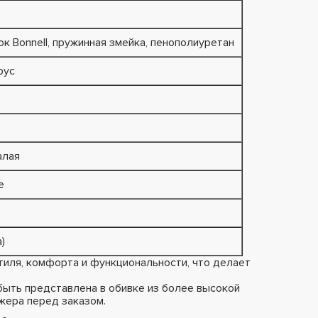
к Bonnell, пружинная змейка, пенополиуретан
рус
алая
е
)
тиля, комфорта и функциональности, что делает
ыть представлена в обивке из более высокой
жера перед заказом.