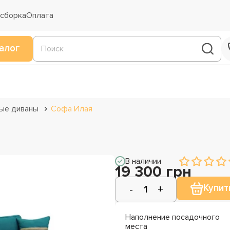
 сборка
Оплата
алог
ые диваны
Софа Илая
В наличии
19 300 грн
Купит
Наполнение посадочного
места