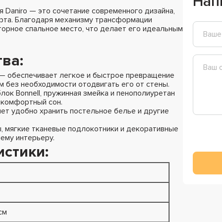
Нап
 Daniro — это сочетание современного дизайна,
рта. Благодаря механизму трансформации
торное спальное место, что делает его идеальным
ва:
— обеспечивает легкое и быстрое превращение
м без необходимости отодвигать его от стены.
блок Bonnell, пружинная змейка и пенополиуретан
 комфортный сон.
ет удобно хранить постельное белье и другие
 мягкие тканевые подлокотники и декоративные
ему интерьеру.
истики:
см