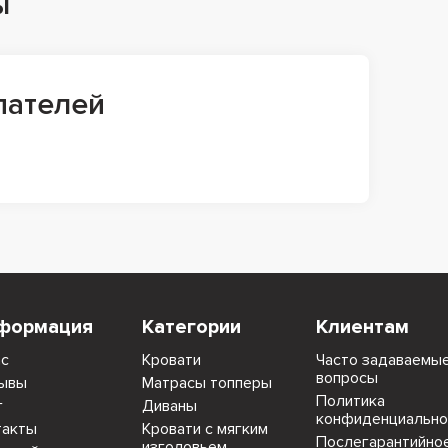
ы
пателей
формация
Категории
Клиентам
ас
Кровати
Часто задаваемы
вопросы
ывы
Матрасы топперы
Политика
г
Диваны
конфиденциально
такты
Кровати с мягким
Послегарантийно
изголовьем