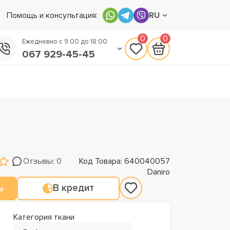
Помощь и консультация:
RU
0
0
Ежедневно с 9:00 до 18:00
067 929-45-45
050 133-45-45
093 170-75-45
Отзывы: 0
Код Товара: 640040057
Daniro
ь
В кредит
Категория ткани