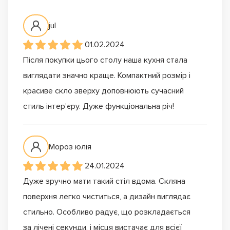
jul
01.02.2024
Після покупки цього столу наша кухня стала
виглядати значно краще. Компактний розмір і
красиве скло зверху доповнюють сучасний
стиль інтер’єру. Дуже функціональна річ!
Мороз юлія
24.01.2024
Дуже зручно мати такий стіл вдома. Скляна
поверхня легко чиститься, а дизайн виглядає
стильно. Особливо радує, що розкладається
за лічені секунди, і місця вистачає для всієї