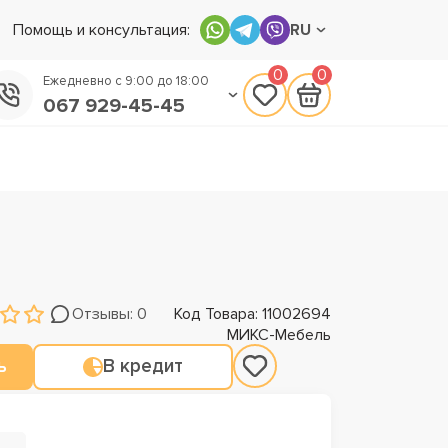
Помощь и консультация:
RU
0
0
Ежедневно с 9:00 до 18:00
067 929-45-45
050 133-45-45
093 170-75-45
Отзывы: 0
Код Товара: 11002694
МИКС-Мебель
ь
В кредит