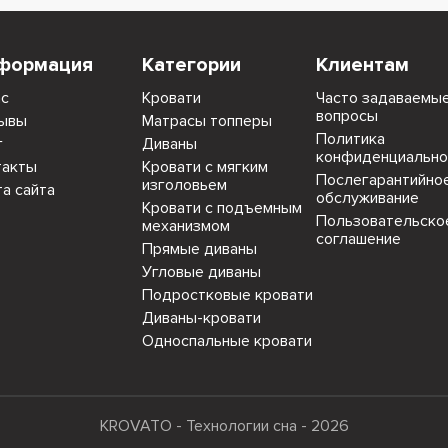
формация
Категории
Клиентам
ас
Кровати
Часто задаваемы
вопросы
ывы
Матрасы топперы
Политика
г
Диваны
конфиденциально
такты
Кровати с мягким
Послегарантийно
изголовьем
та сайта
обслуживание
Кровати с подъемным
Пользовательско
механизмом
соглашение
Прямые диваны
Угловые диваны
Подростковые кровати
Диваны-кровати
Односпальные кровати
KROVATO - Технологии сна - 2026