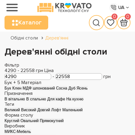
UA
0
0
Каталог
Обідні столи
Дерев'янні
Дерев'янні обідні столи
Фільтр
4290
-
22558
грн
Ціна
-
грн
Бук +
5
Матеріал
Бук
Клен
МДФ шпонований
Сосна
Дуб
Ясень
Призначення
В вітальню
В спальню
Для кафе
На кухню
Теги
Великий
Високий
Довгий
Лофт
Маленький
Форма столу
Круглий
Овальний
Прямокутний
Виробник
МИКС-Мебель