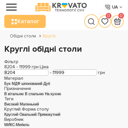
UA
0
0
Каталог
Обідні столи
Круглі
Круглі обідні столи
Фільтр
8204
-
11999
грн
Ціна
-
грн
Матеріал
Бук
МДФ шпонований
Дуб
Призначення
В вітальню
В спальню
На кухню
Теги
Високий
Маленький
Круглий
Форма столу
Круглий
Овальний
Прямокутний
Виробник
МИКС-Мебель