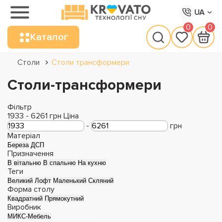
UA
0
0
Каталог
Столи
Столи трансформери
Столи-трансформери
Фільтр
1933
-
6261
грн
Ціна
-
грн
Матеріал
Береза
ДСП
Призначення
В вітальню
В спальню
На кухню
Теги
Великий
Лофт
Маленький
Скляний
Форма столу
Квадратний
Прямокутний
Виробник
МИКС-Мебель