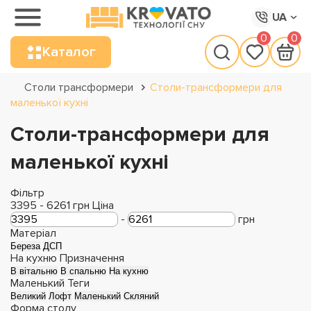
UA
0
0
Каталог
Столи трансформери
Столи-трансформери для
маленької кухні
Столи-трансформери для
маленької кухні
Фільтр
3395
-
6261
грн
Ціна
-
грн
Матеріал
Береза
ДСП
На кухню
Призначення
В вітальню
В спальню
На кухню
Маленький
Теги
Великий
Лофт
Маленький
Скляний
Форма столу