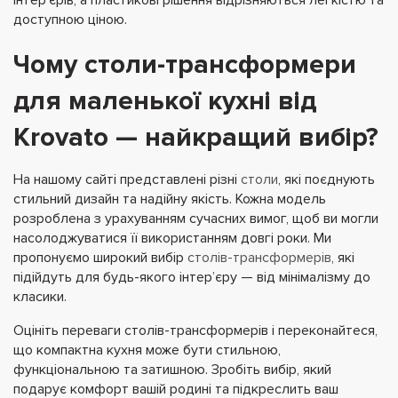
інтер’єрів, а пластикові рішення відрізняються легкістю та
доступною ціною.
Чому столи-трансформери
для маленької кухні від
Krovato — найкращий вибір?
На нашому сайті представлені різні
столи
, які поєднують
стильний дизайн та надійну якість. Кожна модель
розроблена з урахуванням сучасних вимог, щоб ви могли
насолоджуватися її використанням довгі роки. Ми
пропонуємо широкий вибір
столів-трансформерів
, які
підійдуть для будь-якого інтер’єру — від мінімалізму до
класики.
Оцініть переваги столів-трансформерів і переконайтеся,
що компактна кухня може бути стильною,
функціональною та затишною. Зробіть вибір, який
подарує комфорт вашій родині та підкреслить ваш