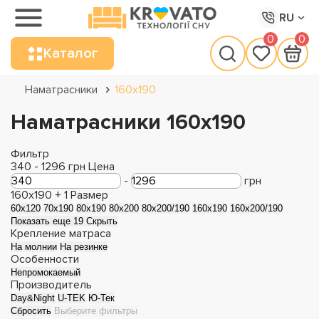
RU
0
0
Каталог
Наматрасники
160х190
Наматрасники 160х190
Фильтр
340
-
1296
грн
Цена
-
грн
160x190 +
1
Размер
60x120
70x190
80x190
80x200
80x200/190
160x190
160x200/190
Показать еще 19
Скрыть
Крепление матраса
На молнии
На резинке
Особенности
Непромокаемый
Производитель
Day&Night
U-TEK
Ю-Тек
Сбросить
Выберите фильтры