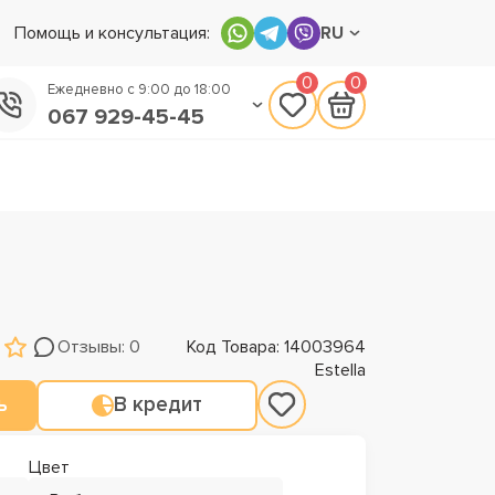
Помощь и консультация:
RU
0
0
Ежедневно с 9:00 до 18:00
067 929-45-45
050 133-45-45
093 170-75-45
Отзывы: 0
Код Товара: 14003964
Estella
ь
В кредит
Цвет