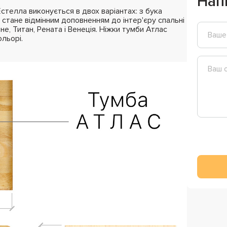
Нап
телла виконується в двох варіантах: з бука
а стане відмінним доповненням до інтер'єру спальні
е, Титан, Рената і Венеція. Ніжки тумби Атлас
льорі.