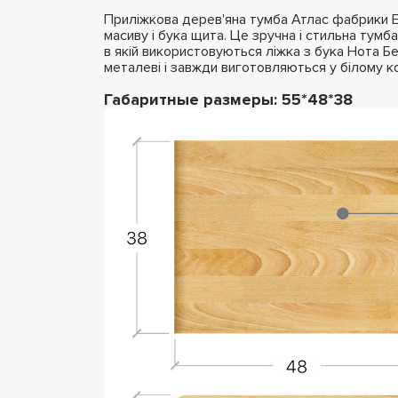
Приліжкова дерев'яна тумба Атлас фабрики Ес
масиву і бука щита. Це зручна і стильна тумб
в якій використовуються ліжка з бука Нота Бен
металеві і завжди виготовляються у білому ко
Габаритные размеры: 55*48*38