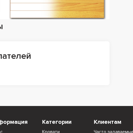
ы
пателей
формация
Категории
Клиентам
ас
Кровати
Часто задаваемы