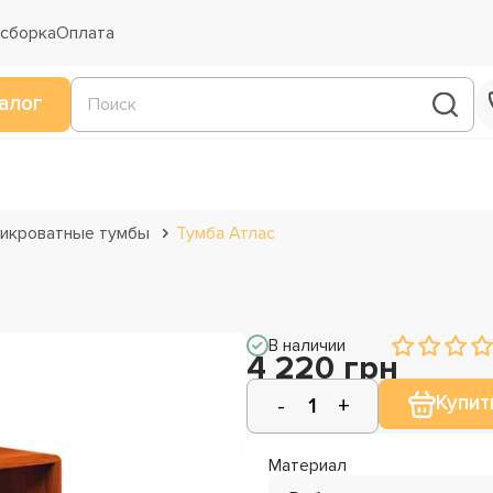
 сборка
Оплата
алог
икроватные тумбы
Тумба Атлас
В наличии
4 220 грн
Купит
Материал