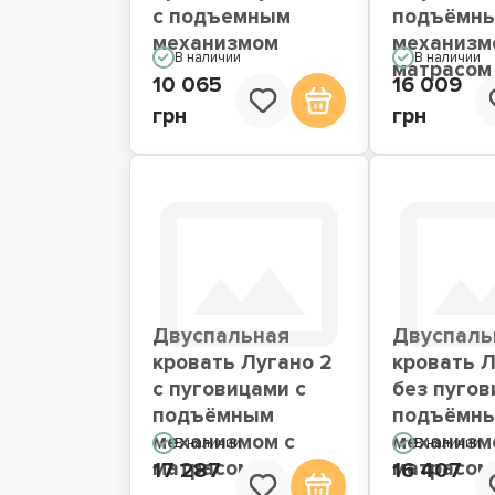
с подъемным
подъёмн
механизмом
механизм
В наличии
В наличии
матрасом
10 065
16 009
грн
грн
Двуспальная
Двуспаль
кровать Лугано 2
кровать 
с пуговицами с
без пугов
подъёмным
подъёмн
механизмом с
механизм
В наличии
В наличии
матрасом
матрасом
17 287
16 407