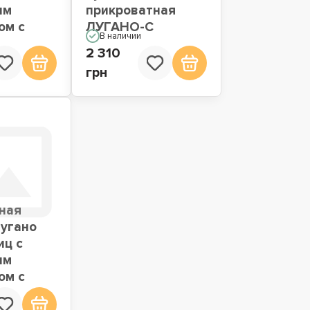
ым
прикроватная
ом с
ЛУГАНО-С
В наличии
2 310
грн
ная
Лугано
иц с
ым
ом с