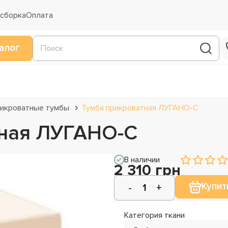
 сборка
Оплата
алог
икроватные тумбы
Тумба прикроватная ЛУГАНО-С
тная ЛУГАНО-С
В наличии
2 310 грн
Купит
Категория ткани