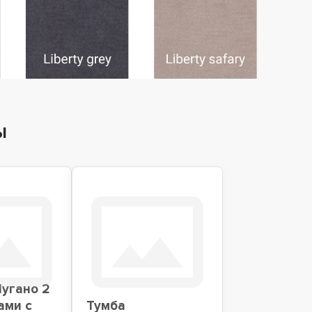
ы
угано 2
ами с
Тумба