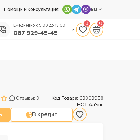
Помощь и консультация:
RU
0
0
Ежедневно с 9:00 до 18:00
067 929-45-45
050 133-45-45
093 170-75-45
Отзывы: 0
Код Товара: 63003958
НСТ-Ал'янс
ь
В кредит