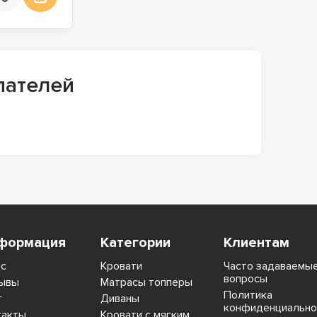
пателей
формация
Категории
Клиентам
ас
Кровати
Часто задаваемы
вопросы
ывы
Матрасы топперы
Политика
г
Диваны
конфиденциально
такты
Кровати с мягким