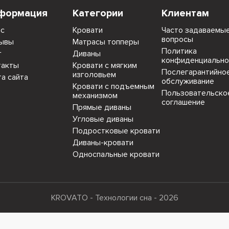
формация
Категории
Клиентам
ас
Кровати
Часто задаваемы
вопросы
ывы
Матрасы топперы
Политика
г
Диваны
конфиденциально
такты
Кровати с мягким
Послегарантийно
изголовьем
та сайта
обслуживание
Кровати с подъемным
Пользовательско
механизмом
соглашение
Прямые диваны
Угловые диваны
Подростковые кровати
Диваны-кровати
Односпальные кровати
KROVATO - Технологии сна - 2026