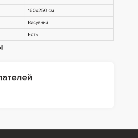
160х250 см
Висувний
Есть
ы
пателей