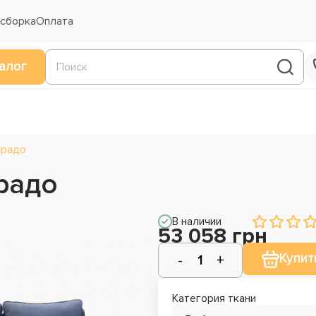
 сборка
Оплата
алог
Прадо
радо
В наличии
53 058 грн
Купит
Категория ткани