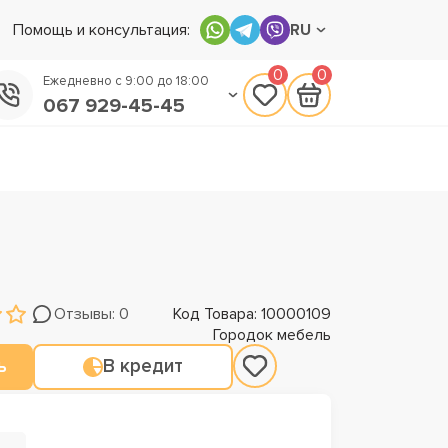
Помощь и консультация:
RU
0
0
Ежедневно с 9:00 до 18:00
067 929-45-45
050 133-45-45
093 170-75-45
Отзывы: 0
Код Товара: 10000109
Городок мебель
ь
В кредит