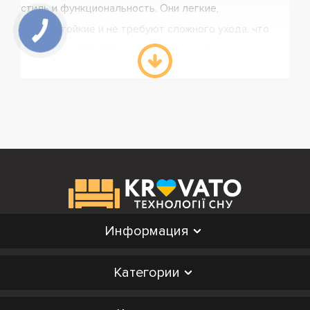
стиль и функциональность. Они легкие,
износостойкие и не требуют сложного ухода, что
делает их популярным выбором среди наших
клиентов.
Наш ассортимент включает тумбы с одним или
двумя ящиками, различными вариантами отделки и
финишных покрытий. Благодаря детальным
описаниям и характеристикам на сайте, вы легко
сможете выбрать ту модель, которая лучше всего
соответствует вашим потребностям. Кровато
Информация
предлагает быструю доставку, актуальные цены и
удобные варианты оплаты, что делает процесс
Категории
покупки максимально комфортным.