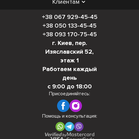
Преимущества покупки
Клиентам
тумб из ДСП на Кровато:
+38 067 929-45-45
+38 050 133-45-45
Большой ассортимент на любой вкус и бюджет.
+38 093 170-75-45
Высокое качество продукции с гарантией.
г. Киев, пер.
Быстрая доставка по Киеву и всей Украине.
Изяславский 52,
Квалифицированные консультанты, которые
этаж 1
всегда готовы помочь вам с выбором.
Работаем каждый
Сделайте свой выбор на Кровато и создайте
день
комфорт в своем доме с нашими стильными и
с 9:00 до 18:00
практичными тумбами из ДСП!
Присоединяйтесь:
Помощь и консультация: