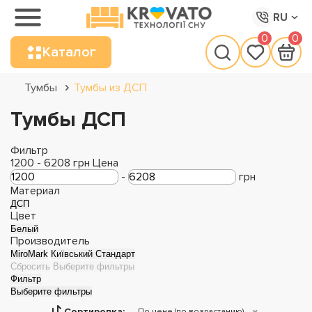
RU
0
0
Каталог
Тумбы
Тумбы из ДСП
Тумбы ДСП
Фильтр
1200
-
6208
грн
Цена
-
грн
Материал
ДСП
Цвет
Белый
Производитель
MiroMark
Київський Стандарт
Сбросить
Выберите фильтры
Фильтр
Выберите фильтры
Сортировка:
По цене (по возрастанию)