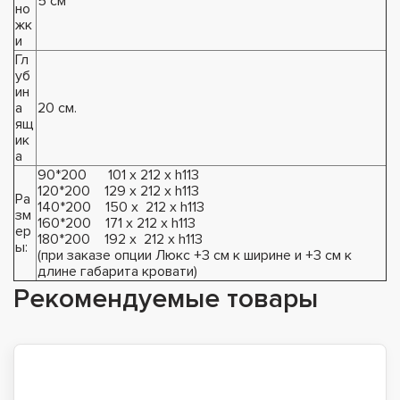
5 см
но
жк
и
Гл
уб
ин
а
20 см.
ящ
ик
а
90*200 101 х 212 х h113
120*200 129 х 212 х h113
Ра
140*200 150 х 212 х h113
зм
160*200 171 х 212 х h113
ер
180*200 192 х 212 х h113
ы:
(при заказе опции Люкс +3 см к ширине и +3 см к
длине габарита кровати)
Рекомендуемые товары