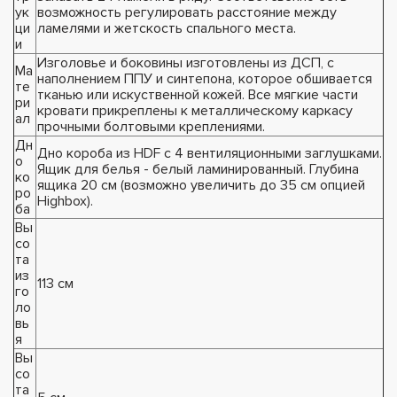
ук
возможность регулировать расстояние между
ци
ламелями и жетскость спального места.
и
Изголовье и боковины изготовлены из ДСП, с
Ма
наполнением ППУ и синтепона, которое обшивается
те
тканью или искуственной кожей. Все мягкие части
ри
кровати прикреплены к металлическому каркасу
ал
прочными болтовыми креплениями.
Дн
Дно короба из HDF с 4 вентиляционными заглушками.
о
Ящик для белья - белый ламинированный. Глубина
ко
ящика 20 см (возможно увеличить до 35 см опцией
ро
Highbox).
ба
Вы
со
та
из
113 см
го
ло
вь
я
Вы
со
та