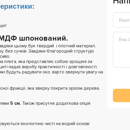
Нап
еристики:
 щит
), МДФ шпонований.
авдяки цьому бук твердий і плотний матеріал.
, без сучків. Завдяки благородній структурі
сиво.
а плита, яка представляє собою зрощені за
иті надає виробу практичності і довговічності.
які будуть радувати око, варто звернути увагу на
ної фракції, яка зверху покрита зрізом дерева.
елями
5 см.
Також присутня додаткова опція
вуються екологічно чисті на водній основі