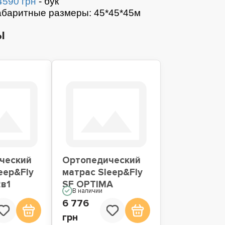
4590 грн
- бук
абаритные размеры: 45*45*45м
ы
ческий
Ортопедический
eep&Fly
матрас Sleep&Fly
2в1
SF OPTIMA
В наличии
6 776
грн