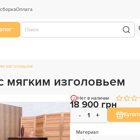
 сборка
Оплата
алог
им изголовьем
с мягким изголовьем
Нет в наличии
18 900 грн
Купит
Материал