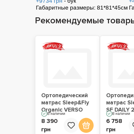
+9734 грн
- бук
+
Габаритные размеры: 81*81*45см
Г
Рекомендуемые товар
Ортопедический
Ортопеди
матрас Sleep&Fly
матрас Sl
Organic VERSO
SF DAILY 
В наличии
В наличии
8 390
6 758
грн
грн