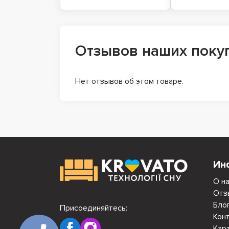
Отзывов наших поку
Нет отзывов об этом товаре.
Ин
О н
Отз
Бло
Присоединяйтесь:
Кон
Кар