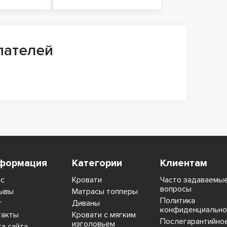
пателей
формация
Категории
Клиентам
ас
Кровати
Часто задаваемы
вопросы
ывы
Матрасы топперы
Политика
г
Диваны
конфиденциально
такты
Кровати с мягким
Послегарантийно
изголовьем
та сайта