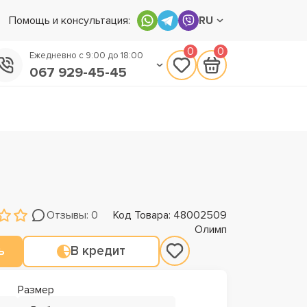
Помощь и консультация:
RU
0
0
Ежедневно с 9:00 до 18:00
067 929-45-45
050 133-45-45
093 170-75-45
Отзывы: 0
Код Товара: 48002509
Олимп
ь
В кредит
Размер