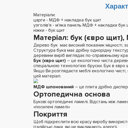
Характ
Матеріали:
царги - МДФ + накладка бук щит
узголiв'я - м'яка панель МДФ + накладки бук
нiжки - бук щит
Матеріал
: бук (євро щит
Дерево бук має високий показник міцності, з
Структура бука має дрібну однорідну текстуру
деревини виріб виглядає по-справжньому кра
Бук (євро щит)
– це екологічно чиста деревн
спеціальною технологією бруски. Бук в євро щ
Якщо Ви розглядаєте меблі екологічно чисті, 
цей матеріал.
МДФ шпонований
– це плита дрібно дисперс
Ортопедична основа
Букові ортопедичні ламелі. Відстань між лам
«посилені ламелі»
Покриття
Щоб підкреслити всю красу виробу використо
італійські лаки, які не викликають алергії.