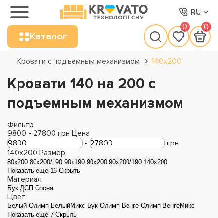
RU
0
0
Каталог
Кровати с подъемным механизмом
140х200
Кровати 140 на 200 с
подъемным механизмом
Фильтр
9800
-
27800
грн
Цена
-
грн
140x200
Размер
80x200
80x200/190
90x190
90x200
90x200/190
140x200
Показать еще 16
Скрыть
Материал
Бук
ДСП
Сосна
Цвет
Белый Олимп
БелыйМикс
Бук Олимп
Венге Олимп
ВенгеМикс
Показать еще 7
Скрыть