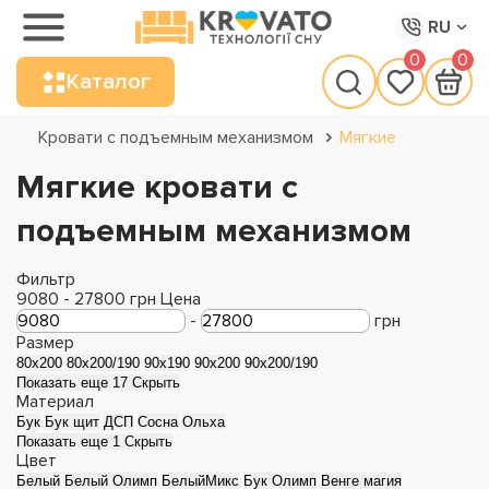
RU
0
0
Каталог
Кровати с подъемным механизмом
Мягкие
Мягкие кровати с
подъемным механизмом
Фильтр
9080
-
27800
грн
Цена
-
грн
Размер
80x200
80x200/190
90x190
90x200
90x200/190
Показать еще 17
Скрыть
Материал
Бук
Бук щит
ДСП
Сосна
Ольха
Показать еще 1
Скрыть
Цвет
Белый
Белый Олимп
БелыйМикс
Бук Олимп
Венге магия