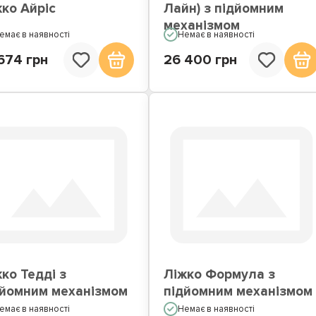
ко Айріс
Лайн) з підйомним
механізмом
емає в наявності
Немає в наявності
674 грн
26 400 грн
ко Тедді з
Ліжко Формула з
дйомним механізмом
підйомним механізмом
емає в наявності
Немає в наявності