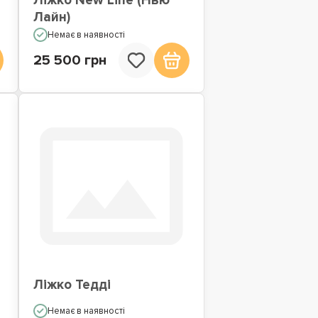
Ліжко New Line (Нью
Лайн)
Немає в наявності
25 500 грн
Ліжко Тедді
Немає в наявності