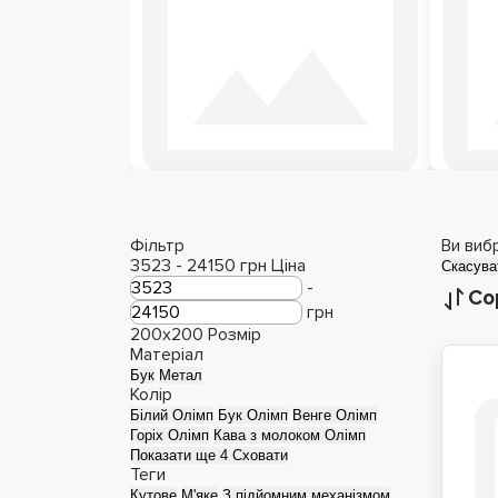
Дерев'яні ліжка
Фільтр
Ви виб
3523
-
24150
грн
Ціна
Скасува
-
Со
грн
200x200
Розмір
Матеріал
Бук
Метал
Колір
Білий Олімп
Бук Олімп
Венге Олімп
Горіх Олімп
Кава з молоком Олімп
Показати ще 4
Сховати
Теги
Кутове
М'яке
З підйомним механізмом