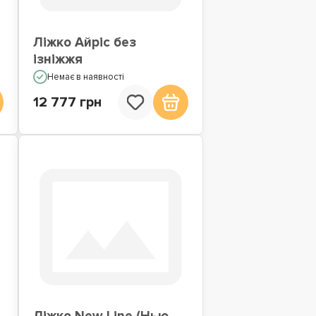
Ліжко Айріс без
ізніжжя
Немає в наявності
12 777 грн