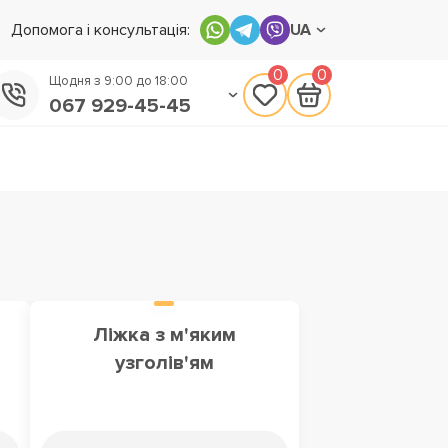
Допомога і консультація:
UA
0
0
Щодня з 9:00 до 18:00
067 929-45-45
050 133-45-45
093 170-75-45
Ліжка з м'яким
узголів'ям