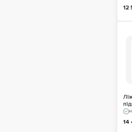
12 
Лі
пі
Н
14