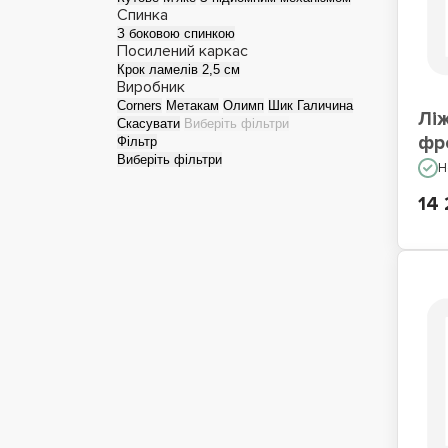
Спинка
З боковою спинкою
Односпальні ліжка
Лі
Посилений каркас
Крок ламелів 2,5 см
Виробник
Corners
Метакам
Олимп
Шик Галичина
Лі
Скасувати
Виберіть фільтри
фр
Фільтр
Виберіть фільтри
Н
14 