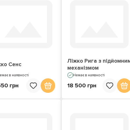
Ліжко Рига з підйомни
жко Сенс
механізмом
емає в наявності
Немає в наявності
550 грн
18 500 грн