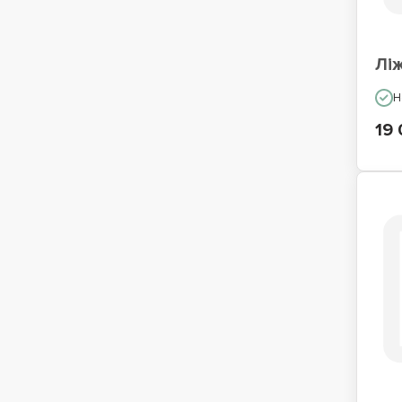
Лі
Н
19 