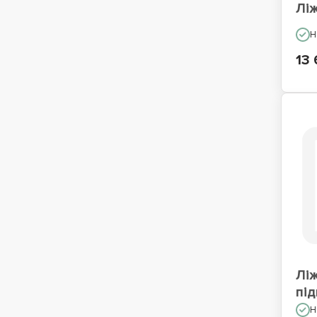
Ліж
Н
13 
Ліж
пі
Н