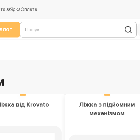
та збірка
Оплата
алог
м
іжка від Krovato
Ліжка з підйомним
механізмом