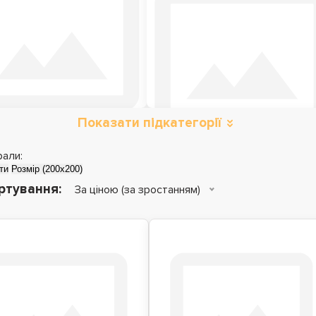
Показати підкатегорії
Металеві ліжка
Дитячі ліжка
рали:
ти
Розмір (200x200)
ртування:
За ціною (за зростанням)