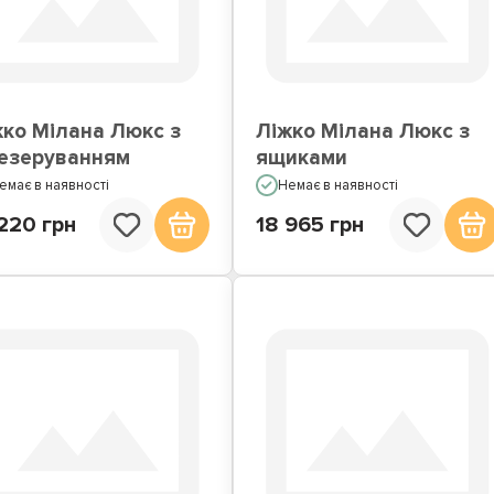
жка з вбудованим
Ліжка подіуми
матрацом
жко Мілана Люкс з
Ліжко Мілана Люкс з
езеруванням
ящиками
емає в наявності
Немає в наявності
220 грн
18 965 грн