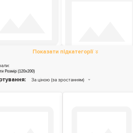
Показати підкатегорії
Металеві ліжка
Дитячі ліжка
рали:
ти
Розмір (120x200)
ртування:
За ціною (за зростанням)