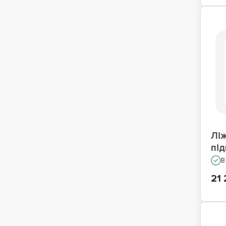
Ліж
пі
В
21 