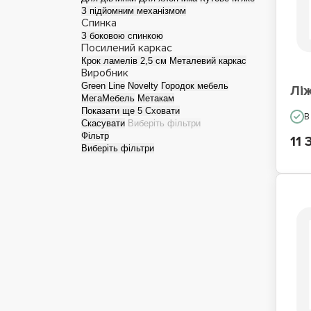
З підйомним механізмом
Спинка
Односпальні ліжка
Лі
З боковою спинкою
Посилений каркас
Крок ламелів 2,5 см
Металевий каркас
Виробник
Green Line
Novelty
Городок мебель
Лі
МегаМебель
Метакам
Показати ще 5
Сховати
В
Скасувати
Виберіть фільтри
Фільтр
11 
Виберіть фільтри