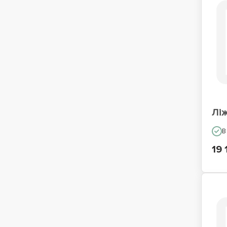
Лі
В
19 