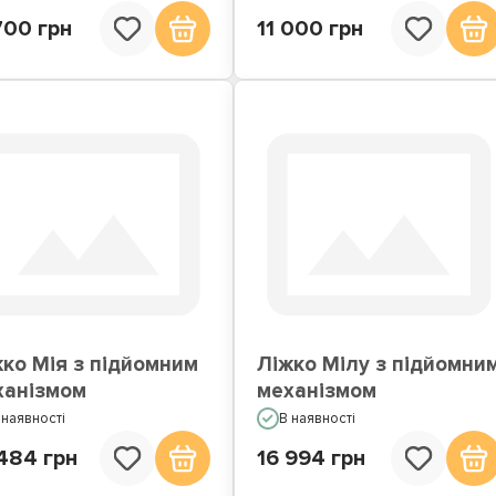
700 грн
11 000 грн
ко Мія з підйомним
Ліжко Мілу з підйомни
ханізмом
механізмом
 наявності
В наявності
484 грн
16 994 грн