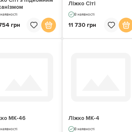
ко Сіті з підйомним
Ліжко Сіті
ханізмом
 наявності
В наявності
754 грн
11 730 грн
жко МК-46
Ліжко МК-4
 наявності
В наявності