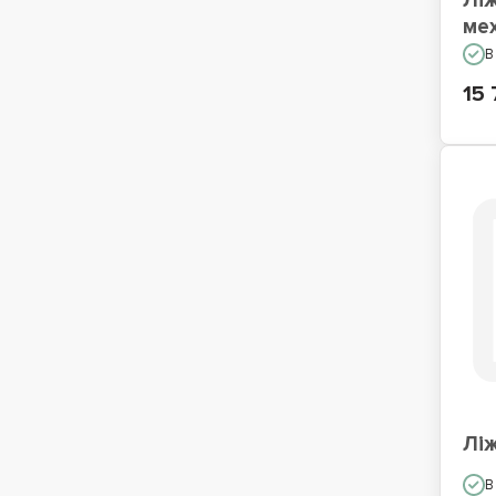
Ліж
ме
В
15 
Лі
В