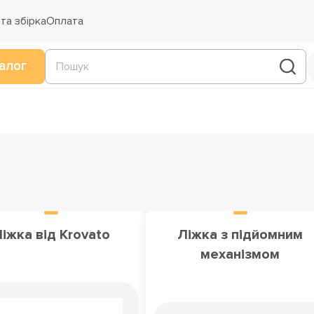
та збірка
Оплата
алог
іжка від Krovato
Ліжка з підйомним
механізмом