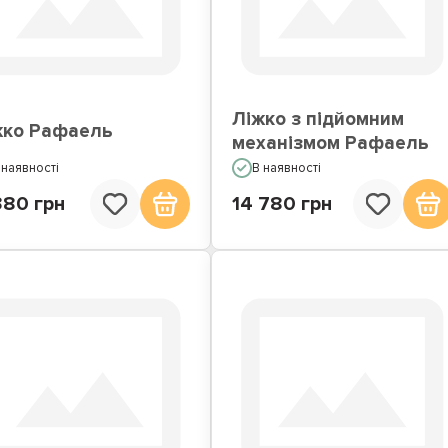
жка з вбудованим
Ліжка подіуми
матрацом
Ліжко з підйомним
жко Рафаель
механізмом Рафаель
 наявності
В наявності
380 грн
14 780 грн