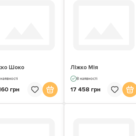
жко Шоко
Ліжко Мія
 наявності
В наявності
160 грн
17 458 грн