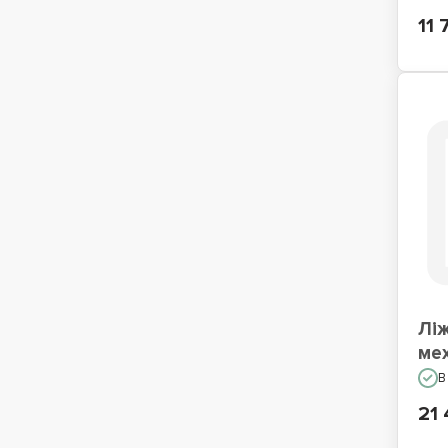
11 
Ліж
ме
В
21 