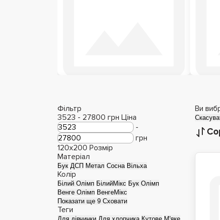
Дерев'яні ліжка
Фільтр
Ви виб
3523
-
27800
грн
Ціна
Скасува
-
Со
грн
120x200
Розмір
Матеріал
Бук
ДСП
Метал
Сосна
Вільха
Колір
Білий Олімп
БілийМікс
Бук Олімп
Венге Олімп
ВенгеМікс
Показати ще 9
Сховати
Теги
Для дівчинки
Для хлопчика
Кутове
М'яке