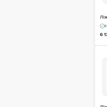
Ліж
В
6 1