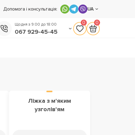
Допомога і консультація:
UA
0
0
Щодня з 9:00 до 18:00
067 929-45-45
050 133-45-45
093 170-75-45
Ліжка з м'яким
узголів'ям