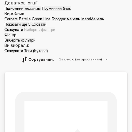
Додаткові опції
Підйомний механізм
Пружинний блок
Виробник
Corners
Estella
Green Line
Городок мебель
МегаМебель
Показати ще 5
Сховати
Скасувати
Виберіть фільтри
Фільтр
Виберіть фільтри
Ви вибрали:
Скасувати
Теги (Кутове)
Сортування:
За ціною (за зростанням)
Дитячі ліжка
Двоспальні ліжка