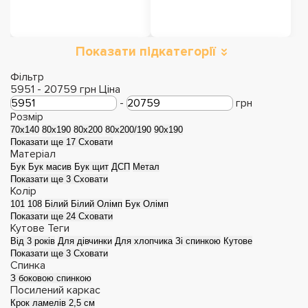
Показати підкатегорії
Ліжка з підйомним
Ліжка з м'яким
механізмом
узголів'ям
Фільтр
5951
-
20759
грн
Ціна
-
грн
Розмір
70x140
80x190
80x200
80x200/190
90x190
Показати ще 17
Сховати
Матеріал
Бук
Бук масив
Бук щит
ДСП
Метал
Показати ще 3
Сховати
Колір
101
108
Білий
Білий Олімп
Бук Олімп
Показати ще 24
Сховати
Кутове
Теги
Від 3 років
Для дівчинки
Для хлопчика
Зі спинкою
Кутове
Показати ще 3
Сховати
Дерев'яні ліжка
Металеві ліжка
Спинка
З боковою спинкою
Посилений каркас
Крок ламелів 2,5 см