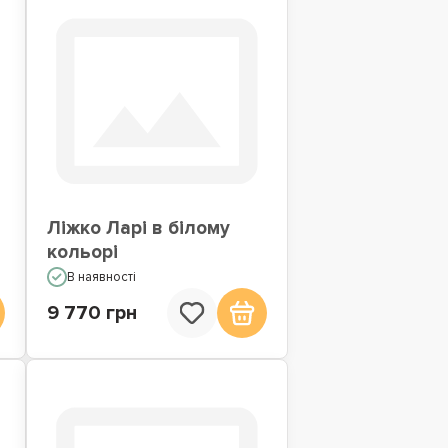
Ліжко Ларі в білому
кольорі
В наявності
9 770 грн