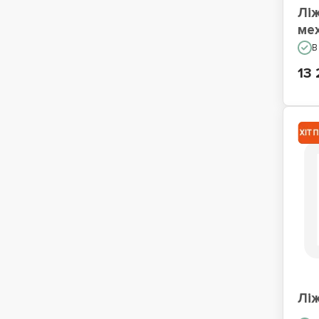
Лі
ме
В
13 
Лі