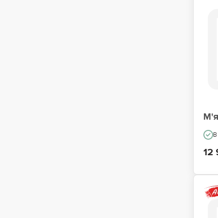
М'
В
12 