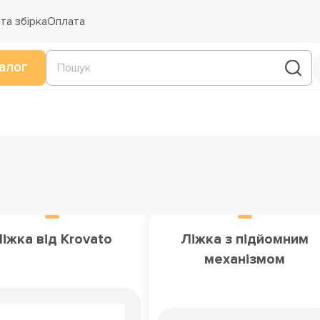
та збірка
Оплата
алог
іжка від Krovato
Ліжка з підйомним
механізмом