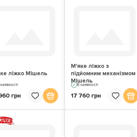
М'яке ліжко з
яке ліжко Мішель
підйомним механізмом
Мішель
 наявності
В наявності
960 грн
17 760 грн