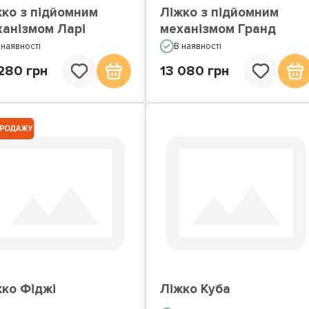
жко з підйомним
Ліжко з підйомним
ханізмом Ларі
механізмом Гранд
 наявності
В наявності
280 грн
13 080 грн
жко Фіджі
Ліжко Куба