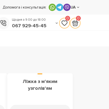
Допомога і консультація:
UA
0
0
Щодня з 9:00 до 18:00
067 929-45-45
050 133-45-45
093 170-75-45
Ліжка з м'яким
узголів'ям