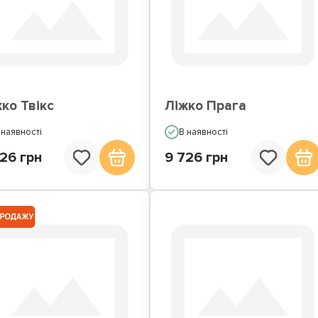
жка з вбудованим
Ліжка подіуми
матрацом
ко Твікс
Ліжко Прага
 наявності
В наявності
26 грн
9 726 грн