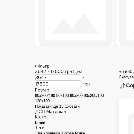
Дерев'яні ліжка
Фільтр
3647
-
17500
грн
Ціна
Ви виб
-
Скасува
грн
Со
Розмір
80x200/190
90x190
90x200
90x200/190
120x190
Показати ще 13
Сховати
ДСП
Матеріал
Колір
Білий
Теги
Для хлопчика
Кутове
М'яке