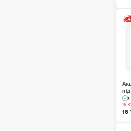
Акц
пі
В
16 8
16 