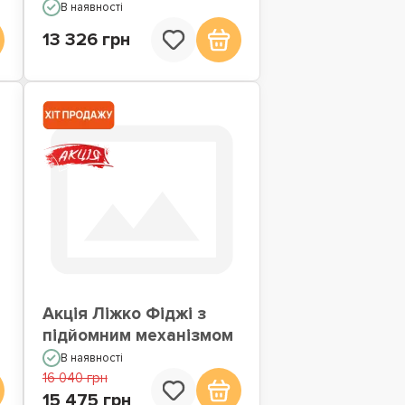
В наявності
13 326 грн
Акція Ліжко Фіджі з
підйомним механізмом
В наявності
16 040 грн
15 475 грн