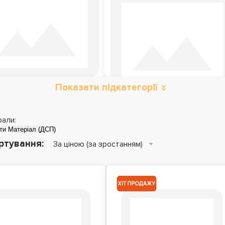
Показати підкатегорії
Металеві ліжка
Дитячі ліжка
рали:
ти
Матеріал (ДСП)
ртування:
За ціною (за зростанням)