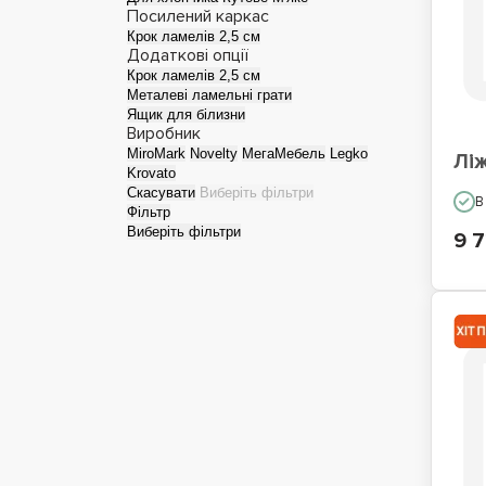
Посилений каркас
Крок ламелів 2,5 см
Односпальні ліжка
Лі
Додаткові опції
Крок ламелів 2,5 см
Металеві ламельні грати
Ящик для білизни
Виробник
MiroMark
Novelty
МегаМебель
Legko
Ліж
Krovato
Скасувати
Виберіть фільтри
В
Фільтр
Виберіть фільтри
9 7