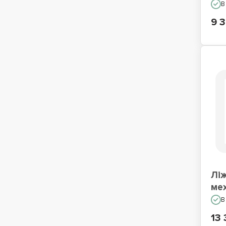
В
9 3
Лі
ме
В
13 