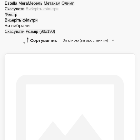
Estella
МегаМебель
Метакам
Олимп
Скасувати
Виберіть фільтри
Фільтр
Виберіть фільтри
Ви вибрали:
Скасувати
Розмір (90x190)
Сортування:
За ціною (за зростанням)
Дитячі ліжка
Двоспальні ліжка