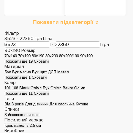
Показати підкатегорії
Ліжка з підйомним
Ліжка з м'яким
механізмом
узголів'ям
Фільтр
3523
-
22360
грн
Ціна
-
грн
90x190
Розмір
70x140
70x190
80x190
80x200
80x200/190
90x190
Показати ще 19
Сховати
Матеріал
Бук
Бук масив
Бук щит
ДСП
Метал
Показати ще 1
Сховати
Колір
101
108
Білий Олімп
Бук Олімп
Венге Олімп
Показати ще 11
Сховати
Теги
Від 3 років
Для дівчинки
Для хлопчика
Кутове
Спинка
Дерев'яні ліжка
Металеві ліжка
З боковою спинкою
Посилений каркас
Крок ламелів 2,5 см
Виробник