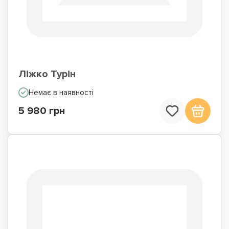
Односпальні ліжка
Ліжка з вбудованим
матрацом
Ліжко Турін
Немає в наявності
5 980 грн
Ліжка подіуми