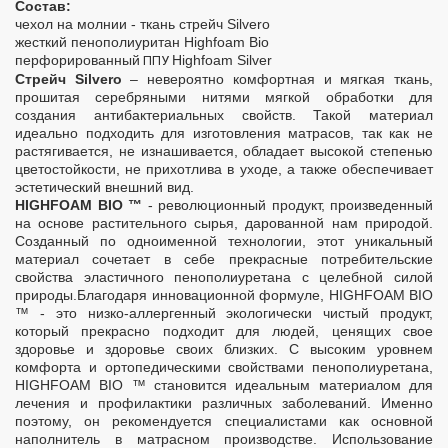
Cостав:
чехол на молнии - ткань стрейч Silvero
жесткий пенополиуритан Highfoam Bio
перфорированный
Highfoam Silver
ППУ
Стрейч Silvero
– невероятно комфортная и мягкая ткань,
прошитая серебряными нитями мягкой обработки для
создания антибактериальных свойств. Такой материал
идеально подходить для изготовления матрасов, так как не
растягивается, не изнашивается, обладает высокой степенью
цветостойкости, не прихотлива в уходе, а также обеспечивает
эстетический внешний вид.
HIGHFOAM BIO ™
- революционный продукт, произведенный
на основе растительного сырья, дарованной нам природой.
Созданный по одноименной технологии, этот уникальный
материал сочетает в себе прекрасные потребительские
свойства эластичного пенополиуретана с целебной силой
природы.Благодаря инновационной формуле, HIGHFOAM BIO
™ - это низко-аллергенный экологически чистый продукт,
который прекрасно подходит для людей, ценящих свое
здоровье и здоровье своих близких. С высоким уровнем
комфорта и ортопедическими свойствами пенополиуретана,
HIGHFOAM BIO ™ становится идеальным материалом для
лечения и профилактики различных заболеваний. Именно
поэтому, он рекомендуется специалистами как основной
наполнитель в матрасном производстве. Использование