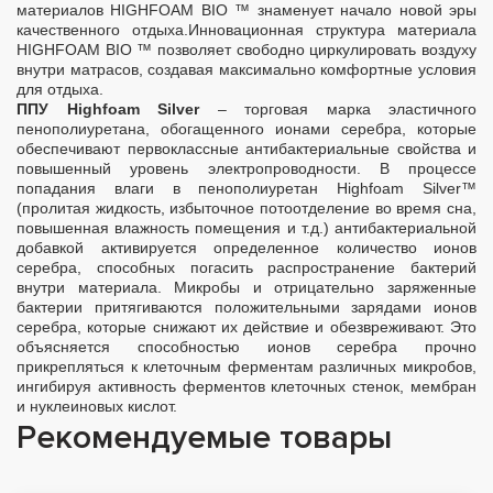
материалов HIGHFOAM BIO ™ знаменует начало новой эры
качественного отдыха.Инновационная структура материала
HIGHFOAM BIO ™ позволяет свободно циркулировать воздуху
внутри матрасов, создавая максимально комфортные условия
для отдыха.
ППУ Highfoam Silver
– торговая марка эластичного
пенополиуретана, обогащенного ионами серебра, которые
обеспечивают первоклассные антибактериальные свойства и
повышенный уровень электропроводности. В процессе
попадания влаги в пенополиуретан Highfoam Silver™
(пролитая жидкость, избыточное потоотделение во время сна,
повышенная влажность помещения и т.д.) антибактериальной
добавкой активируется определенное количество ионов
серебра, способных погасить распространение бактерий
внутри материала. Микробы и отрицательно заряженные
бактерии притягиваются положительными зарядами ионов
серебра, которые снижают их действие и обезвреживают. Это
объясняется способностью ионов серебра прочно
прикрепляться к клеточным ферментам различных микробов,
ингибируя активность ферментов клеточных стенок, мембран
и нуклеиновых кислот.
Рекомендуемые товары