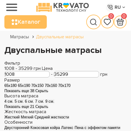
RU
0
0
Каталог
Матрасы
Двуспальные матрасы
Двуспальные матрасы
Фильтр
1008
-
35299
грн
Цена
-
грн
Размер
65х180
65х190
70х150
70х160
70х170
Показать еще 38
Скрыть
Высота матраса
4 см.
5 см.
6 см.
7 см.
9 см.
Показать еще 21
Скрыть
Жесткость матраса
Жесткий
Мягкий
Средней жесткости
Особенности
Двусторонний
Кокосовая койра
Латекс
Пена с эффектом памяти