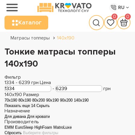
RU
0
0
Каталог
Матрасы топперы
140х190
Тонкие матрасы топперы
140х190
Фильтр
1334
-
6239
грн
Цена
-
грн
140x190
Размер
70x190
80x190
80x200
90x190
90x200
140x190
Показать еще 14
Скрыть
Назначение
Для дивана
Для кровати
Производитель
EMM
EuroSleep
HighFoam
MatroLuxe
Сбросить
Выберите фильтры