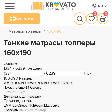
RU
0
0
Каталог
Матрасы топперы
160х190
Тонкие матрасы топперы
160х190
Фильтр
1334
-
6239
грн
Цена
-
грн
160x190
Размер
70x190
80x190
80x200
90x190
90x200
160x190
Показать еще 14
Скрыть
Назначение
Для дивана
Для кровати
Производитель
EMM
EuroSleep
HighFoam
MatroLuxe
Сбросить
Выберите фильтры