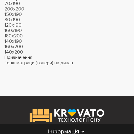
70х190
200х200
150х190
80х190
120х190
160х190
180х200
140х190
160х200
140х200
Призначення
Тонкі матраци (топери) на диван
Інформація