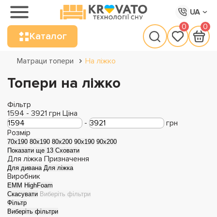
UA
0
0
Каталог
Матраци топери
На ліжко
Топери на ліжко
Фільтр
1594
-
3921
грн
Ціна
-
грн
Розмір
70x190
80x190
80x200
90x190
90x200
Показати ще 13
Сховати
Для ліжка
Призначення
Для дивана
Для ліжка
Виробник
EMM
HighFoam
Скасувати
Виберіть фільтри
Фільтр
Виберіть фільтри