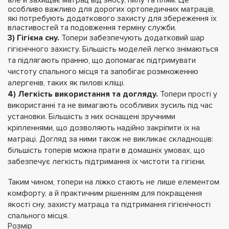
але й захищає матрац від зносу, пилу та плям. Це
особливо важливо для дорогих ортопедичних матраців,
які потребують додаткового захисту для збереження їх
властивостей та подовження терміну служби.
3)
Гігієна сну.
Топери забезпечують додатковий шар
гігієнічного захисту. Більшість моделей легко знімаються
та підлягають пранню, що допомагає підтримувати
чистоту спального місця та запобігає розмноженню
алергенів, таких як пилові кліщі.
4) Легкість використання та догляду.
Топери прості у
використанні та не вимагають особливих зусиль під час
установки. Більшість з них оснащені зручними
кріпленнями, що дозволяють надійно закріпити їх на
матраці. Догляд за ними також не викликає складнощів:
більшість топерів можна прати в домашніх умовах, що
забезпечує легкість підтримання їх чистоти та гігієни.
Таким чином, топери на ліжко стають не лише елементом
комфорту, а й практичним рішенням для покращення
якості сну, захисту матраца та підтримання гігієнічності
спального місця.
Розмір