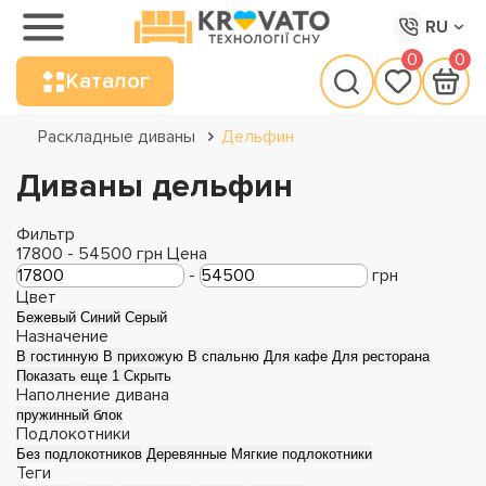
RU
0
0
Каталог
Раскладные диваны
Дельфин
Диваны дельфин
Фильтр
17800
-
54500
грн
Цена
-
грн
Цвет
Бежевый
Синий
Серый
Назначение
В гостинную
В прихожую
В спальню
Для кафе
Для ресторана
Показать еще 1
Скрыть
Наполнение дивана
пружинный блок
Подлокотники
Без подлокотников
Деревянные
Мягкие подлокотники
Теги