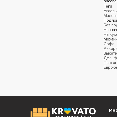
обеспе
Теги
Углов
Мален
Подло
Без по
Назнач
На кух
Механ
Софа
Аккор
Выкат
Дельф
Панто
Еврок
Ин