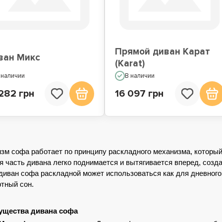
Прямой диван Карат
ван Микс
(Karat)
 наличии
В наличии
282 грн
16 097 грн
зм софа работает по принципу раскладного механизма, который 
я часть дивана легко поднимается и вытягивается вперед, созда
 диван софа раскладной может использоваться как для дневного о
тный сон.
ущества дивана софа