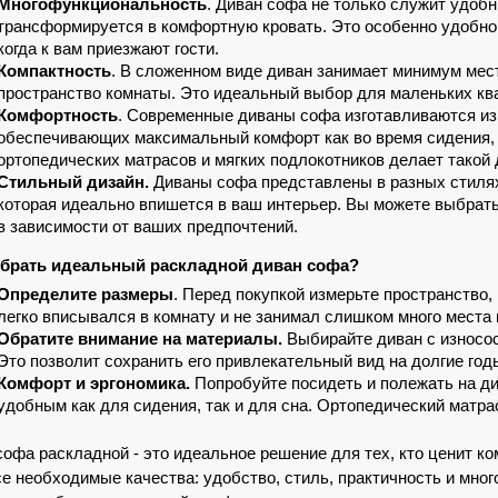
Многофункциональность
. Диван софа не только служит удобн
трансформируется в комфортную кровать. Это особенно удобно 
когда к вам приезжают гости.
Компактность
. В сложенном виде диван занимает минимум мест
пространство комнаты. Это идеальный выбор для маленьких ква
Комфортность
. Современные диваны софа изготавливаются из
обеспечивающих максимальный комфорт как во время сидения, т
ортопедических матрасов и мягких подлокотников делает такой
Стильный дизайн.
 Диваны софа представлены в разных стилях 
которая идеально впишется в ваш интерьер. Вы можете выбрать 
в зависимости от ваших предпочтений.
брать идеальный раскладной диван софа?
Определите размеры
. Перед покупкой измерьте пространство, 
легко вписывался в комнату и не занимал слишком много места
Обратите внимание на материалы.
 Выбирайте диван с износос
Это позволит сохранить его привлекательный вид на долгие год
Комфорт и эргономика.
 Попробуйте посидеть и полежать на ди
удобным как для сидения, так и для сна. Ортопедический мат
софа раскладной - это идеальное решение для тех, кто ценит ко
се необходимые качества: удобство, стиль, практичность и мног