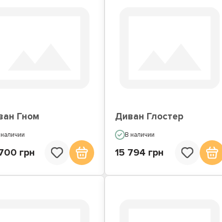
ван Гном
Диван Глостер
 наличии
В наличии
700 грн
15 794 грн