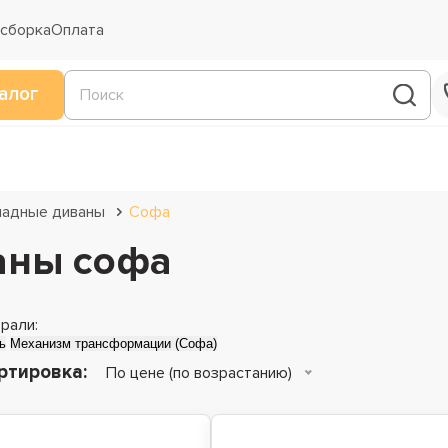
 сборка
Оплата
алог
ладные диваны
Софа
аны софа
рали:
ь
Механизм трансформации (Софа)
ртировка:
По цене (по возрастанию)