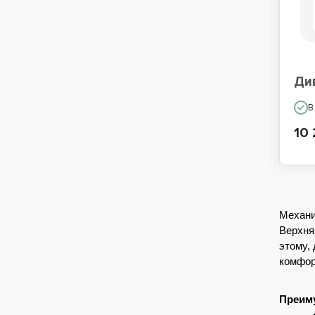
Ди
В
10 
Механи
Верхня
этому,
комфор
Преим