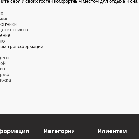
чите себя и своих гостей комфортным местом для отдыха и сна.
ые
ькие
котники
длокотников
ение
ню
изм трансформации
деон
ной
ин
граф
нижка
формация
Категории
Клиентам