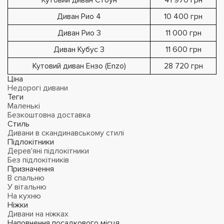
Кутовий диван Стоун
41 970 грн
Диван Рио 4
10 400 грн
Диван Рио 3
11 000 грн
Диван Кубус 3
11 600 грн
Кутовий диван Ензо (Enzo)
28 720 грн
Ціна
Недорогі дивани
Теги
Маленькі
Безкоштовна доставка
Стиль
Дивани в скандинавському стилі
Підлокітники
Дерев'яні підлокітники
Без підлокітників
Призначення
В спальню
У вітальню
На кухню
Ніжки
Дивани на ніжках
Наповнення посадкового місця