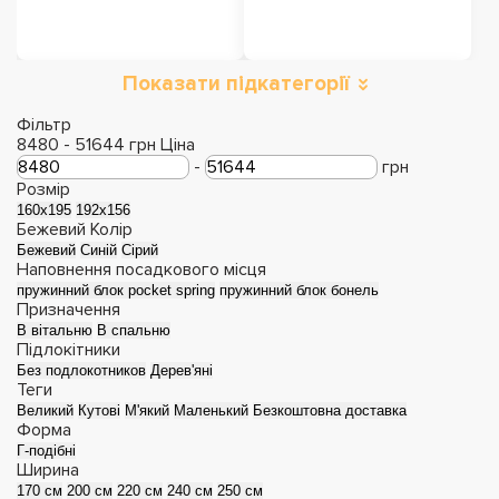
Показати підкатегорії
Розкладні дивани
Дивани з Акції
Фільтр
8480
-
51644
грн
Ціна
-
грн
Розмір
160х195
192х156
Бежевий
Колір
Бежевий
Синій
Сірий
Наповнення посадкового місця
пружинний блок pocket spring
пружинний блок бонель
Призначення
В вітальню
В спальню
Підлокітники
Без подлокотников
Дерев'яні
Теги
Великий
Кутові
М'який
Маленький
Безкоштовна доставка
Прямі дивани
Кутові дивани
Форма
Г-подібні
Ширина
170 см
200 см
220 см
240 см
250 см