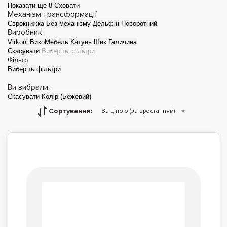
Показати ще 8
Сховати
Механізм трансформації
Єврокнижка
Без механізму
Дельфін
Поворотний
Виробник
Virkoni
ВикоМебель
Катунь
Шик Галичина
Скасувати
Виберіть фільтри
Фільтр
Виберіть фільтри
Ви вибрали:
Скасувати
Колір (Бежевий)
Сортування:
За ціною (за зростанням)
Дитячі дивани
Дивани-ліжка