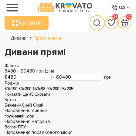
UA
0
0
Каталог
Дивани
Прямі дивани
Дивани прямі
Фільтр
8480
-
60480
грн
Ціна
-
грн
Розмір
80x190
80x200
140х98
90x200
95х205
Показати ще 45
Сховати
Колір
Бежевий
Синій
Сірий
Наповнення дивана
пружинний блок
Наповнення матраца
Bonnel
ППУ
Наповнення посадкового місця