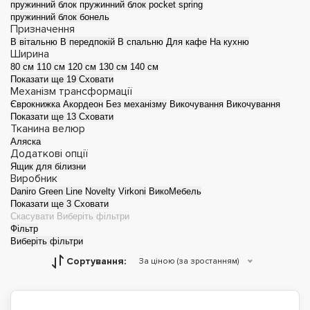
пружинний блок
пружинний блок pocket spring
пружинний блок бонель
Призначення
В вітальню
В передпокій
В спальню
Для кафе
На кухню
Ширина
80 см
110 см
120 см
130 см
140 см
Показати ще 19
Сховати
Механізм трансформації
Єврокнижка
Акордеон
Без механізму
Викочування
Викочування
Показати ще 13
Сховати
Тканина велюр
Аляска
Додаткові опції
Ящик для білизни
Виробник
Daniro
Green Line
Novelty
Virkoni
ВикоМебель
Показати ще 3
Сховати
Скасувати
Виберіть фільтри
Фільтр
Виберіть фільтри
Сортування:
За ціною (за зростанням)