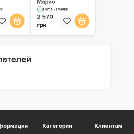
Марио
ии
Нет в наличии
2 570
грн
пателей
формация
Категории
Клиентам