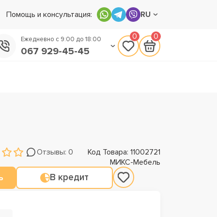
Помощь и консультация:
RU
0
0
Ежедневно с 9:00 до 18:00
067 929-45-45
050 133-45-45
093 170-75-45
Отзывы: 0
Код Товара: 11002721
МИКС-Мебель
ь
В кредит