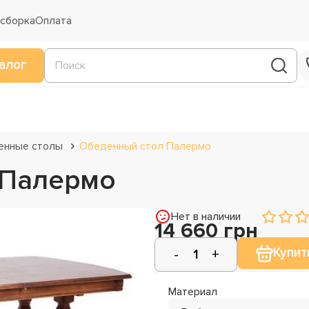
 сборка
Оплата
алог
енные столы
Обеденный стол Палермо
 Палермо
Нет в наличии
14 660 грн
Купит
Материал